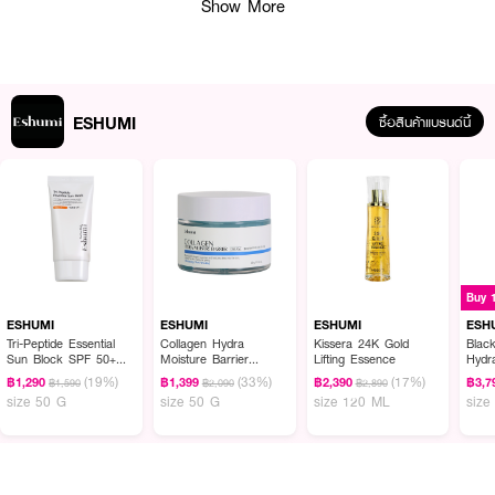
Show More
ESHUMI
ซื้อสินค้าแบรนด์นี้
ผลลัพธ์ที่ได้ :
ESHUMI Collagen Repair Cica Mask
แผ่นมาส์คหน้าเพื่อลดการอักเสบ การ
อุดตันให้ผิวไม่เกิดสิว กระชับรูขุมขน ลดริ้วรอย ให้ผิวเรียบเนียน ลดการอักเสบ ไม่
Buy 
ก่อให้เกิดการอุดตันสาเหตุของสิว ลดรอยแดง รอยดำ
ESHUMI
ESHUMI
ESHUMI
ESH
· Centella Extract ดูแลการอักเสบไม่ก่อให้เกิดการอุดตันสาเหตุของสิว ดูแลรอย
Tri-Peptide Essential
Collagen Hydra
Kissera 24K Gold
Black
แดง รอยดำ
Sun Block SPF 50+
Moisture Barrier
Lifting Essence
Hydr
PA++++
Cream
(19%)
(33%)
(17%)
฿1,290
฿1,399
฿2,390
฿3,7
฿1,590
฿2,090
฿2,890
· Hydrolyzed Collagen คอลลาเจนอนุภาคขนาดเล็ก ซึบซาบพร้อมฟื้นฟูผิว
size 50 G
size 50 G
size 120 ML
size
ดูแลปัญหาริ้วรอยและยกกระชับผิวอย่างเร่งด่วน
· Trehalose ปรับโครงสร้างผิว ดูแลความเสถียรภาพให้เยื่อหุ้มเซลล์ผิว
· Betaine ปกป้องผิวจากมลภาวะ ดูแลการระคายเคือง