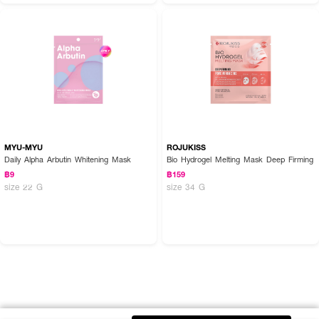
MYU-MYU
ROJUKISS
Daily Alpha Arbutin Whitening Mask
Bio Hydrogel Melting Mask Deep Firming
฿9
฿159
size 22 G
size 34 G