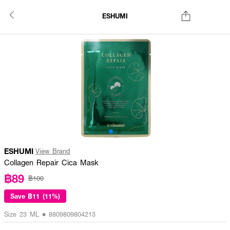
ESHUMI
ESHUMI
View Brand
Collagen Repair Cica Mask
฿89
฿100
Save
฿11 (11%)
Size 23 ML • 8809809804213