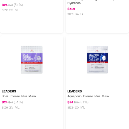
Hydration
(51%)
฿24
฿49
฿159
size 25 ML
size 34 G
LEADERS
LEADERS
Snail Intense Plus Mask
Aquaporin Intense Plus Mask
(51%)
(51%)
฿24
฿24
฿49
฿49
size 25 ML
size 25 ML