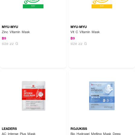
MYU-MYU
MYU-MYU
Zinc Vitamin Mask
Vit C Vitamin Mask
฿9
฿9
size 22 G
size 22 G
LEADERS
ROJUKISS
AC Intense Plus Mask
Bio Hydrogel Melting Mask Deep