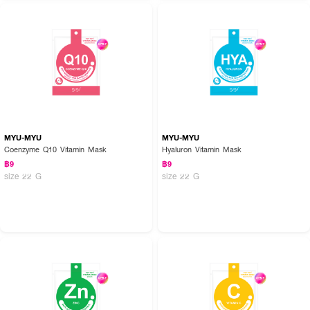
MYU-MYU
MYU-MYU
Coenzyme Q10 Vitamin Mask
Hyaluron Vitamin Mask
฿9
฿9
size 22 G
size 22 G