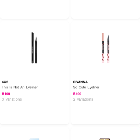
4U2
SIVANNA
This Is Not An Eyeliner
So Cute Eyeliner
฿199
฿199
3 Variations
2 Variations