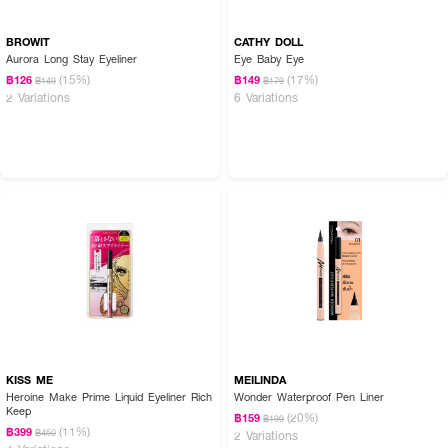
BROWIT
CATHY DOLL
Aurora Long Stay Eyeliner
Eye Baby Eye
(15%)
(17%)
฿126
฿149
฿149
฿179
2 Variations
6 Variations
KISS ME
MEILINDA
Heroine Make Prime Liquid Eyeliner Rich
Wonder Waterproof Pen Liner
Keep
(20%)
฿159
฿199
(11%)
฿399
฿450
2 Variations