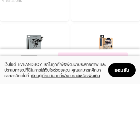
4 Variations
NOTIFY ME
เว็บไซต์ EVEANDBOY เราใช้คุกกี้เพื่อพัฒนาประสิทธิภาพ และ
ยอมรับ
ประสบการณ์ที่ดีในการใช้เว็บไซต์ของคุณ คุณสามารถศึกษา
รายละเอียดได้ที่
เรียนรู้เกี่ยวกับคุกกี้ของเบราว์เซอร์เพิ่มเติม
Home
Home
Promotions
Promotions
Shopping Bag
Shopping Bag
Account
Account
MEILINDA
SIVANNA
Twist Up Eyeliner Pencil
HF775-Long-Lasting Waterproof Liquid
Eyeliner
(20%)
฿159
฿199
(34%)
฿99
฿149
4 Variations
size 3 G