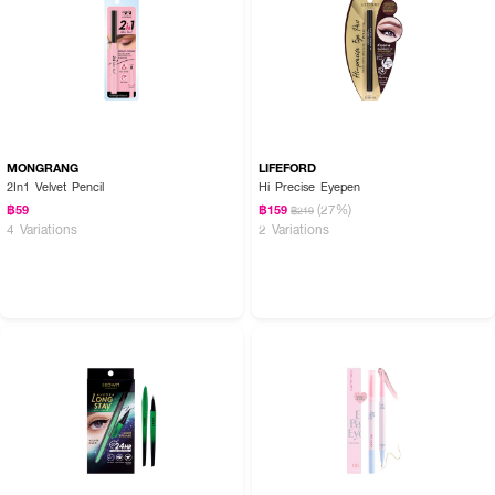
MONGRANG
LIFEFORD
2In1 Velvet Pencil
Hi Precise Eyepen
(27%)
฿59
฿159
฿219
4 Variations
2 Variations