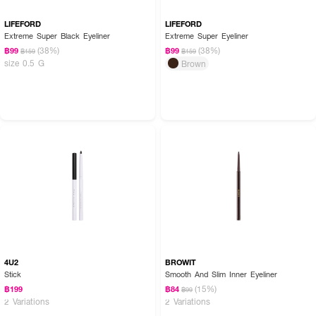
LIFEFORD
LIFEFORD
Extreme Super Black Eyeliner
Extreme Super Eyeliner
(38%)
(38%)
฿99
฿99
฿159
฿159
size 0.5 G
Brown
4U2
BROWIT
Stick
Smooth And Slim Inner Eyeliner
(15%)
฿199
฿84
฿99
2 Variations
2 Variations