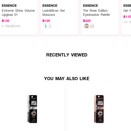
ESSENCE
ESSENCE
ESSENCE
ESS
Extreme Shine Volume
Lash&Brow Gel
The Rose Edition
Gel 
Lipgloss 01
Mascara
Eyeshadow Palette
฿11
฿135
฿135
฿225
12 V
4 Variations
1
20
RECENTLY VIEWED
YOU MAY ALSO LIKE