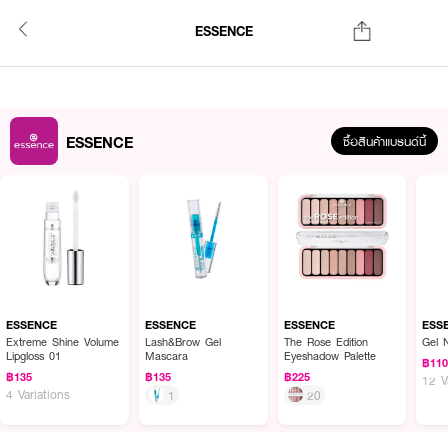
ESSENCE
ESSENCE
ซื้อสินค้าแบรนด์นี้
ESSENCE
ESSENCE
ESSENCE
ESS
Extreme Shine Volume
Lash&Brow Gel
The Rose Edition
Gel 
Lipgloss 01
Mascara
Eyeshadow Palette
฿11
฿135
฿135
฿225
12 V
4 Variations
1
20