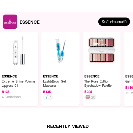
ESSENCE
ซื้อสินค้าแบรนด์นี้
ผลลัพธ์ที่ได้ :
ESSENCE Beyond The Clouds Brush
ด้ามจับลายหินอ่อนสีชมพูสุดหรู มา
พร้อมกล่องสำหรับเก็บแปรงป้องกันฝุ่นละออง รวมอุปกรณ์แต่งหน้าสำหรับ
Everyday Use ไว้ในกล่องเดียว
ESSENCE
ESSENCE
ESSENCE
ESS
Extreme Shine Volume
Lash&Brow Gel
The Rose Edition
Gel 
ภายในเซ็ต ประกอบไปด้วย
Lipgloss 01
Mascara
Eyeshadow Palette
฿11
฿135
฿135
฿225
12 V
· แปรงปัดแก้ม
4 Variations
1
20
· แปรงปัดแป้ง
· แปรงอายแชโดว์
· แปรงเบลนสีอายแชโดว์
RECENTLY VIEWED
· แปรงปัดคิ้ว