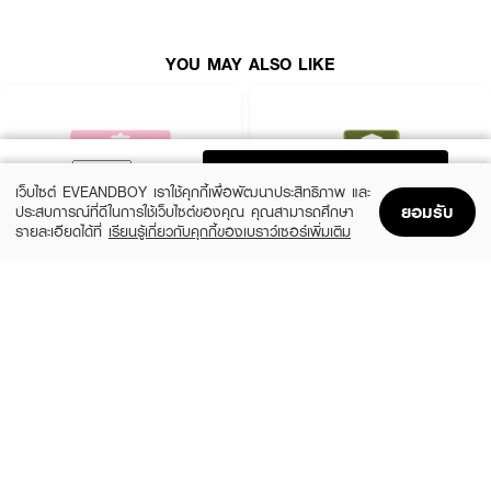
· แปรงเฉดดิ้ง+คอนทัวร์
YOU MAY ALSO LIKE
· เหมาะสำหรับการพกพา
ADD TO BAG
เว็บไซต์ EVEANDBOY เราใช้คุกกี้เพื่อพัฒนาประสิทธิภาพ และ
ยอมรับ
ประสบการณ์ที่ดีในการใช้เว็บไซต์ของคุณ คุณสามารถศึกษา
รายละเอียดได้ที่
เรียนรู้เกี่ยวกับคุกกี้ของเบราว์เซอร์เพิ่มเติม
Home
Home
Promotions
Promotions
Shopping Bag
Shopping Bag
Account
Account
SIVANNA
TARNTANA
12-Piece Professional Manicure kit
Sembem Cut Scissors
(10%)
฿269
฿280
฿299
size 230 G
S0042