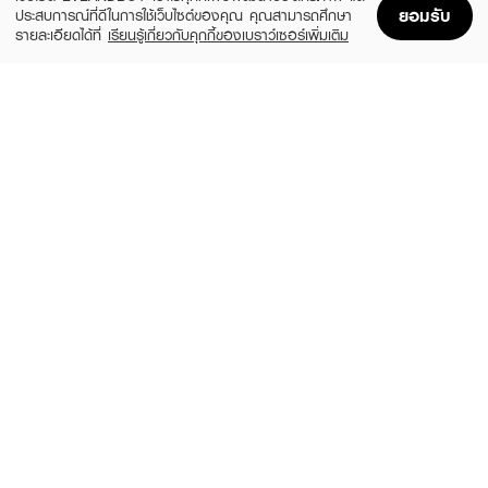
ยอมรับ
ประสบการณ์ที่ดีในการใช้เว็บไซต์ของคุณ คุณสามารถศึกษา
รายละเอียดได้ที่
เรียนรู้เกี่ยวกับคุกกี้ของเบราว์เซอร์เพิ่มเติม
Home
Home
Promotions
Promotions
Shopping Bag
Shopping Bag
Account
Account
LAKA
3CE
Jelling Nude Gloss
Glazy Lip Glow
(28%)
(29%)
฿410
฿490
฿570
฿690
6 Variations
10 Variations
BOBBI BROWN
MELLME
Crushed Oil-Infused Gloss
Pretty Gloss Balm
(10%)
฿1,350
฿49
฿1,500