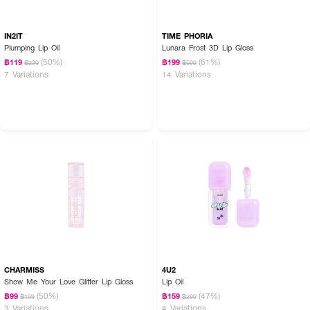
IN2IT
TIME PHORIA
Plumping Lip Oil
Lunara Frost 3D Lip Gloss
(50%)
(61%)
฿119
฿199
฿239
฿509
7 Variations
14 Variations
CHARMISS
4U2
Show Me Your Love Glitter Lip Gloss
Lip Oil
(50%)
(47%)
฿99
฿159
฿199
฿299
3 Variations
4 Variations