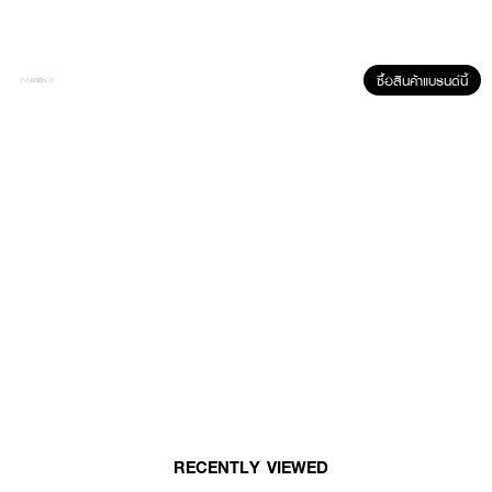
· เนื้อลิปไม่เหนียวแต่ก็ไม่เหลวจนเกินไป ให้ความเงาวาว จือได้แบบขีดสุด
· เพิ่มความเงางามให้กับริมฝีปาก
ซื้อสินค้าแบรนด์นี้
· ไม่ผ่านการทดลองจากสัตว์ทุกชนิด ไม่มีน้ำหอม ไม่มีสารพาราเบนและไม่มี
แอลกอฮอล์เป็นส่วนผสม
· FDA Registration No. : 10-2-6800047795
How To Use :
ใช้ทาริมฝีปาก
RECENTLY VIEWED