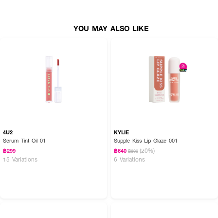
YOU MAY ALSO LIKE
4U2
KYLIE
Serum Tint Oil 01
Supple Kiss Lip Glaze 001
(20%)
฿299
฿640
฿800
15 Variations
6 Variations