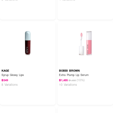
KAGE
BOBBI BROWN
Syrup Glossy Lips
Extra Plump Lip Serum
(10%)
฿349
฿1,485
฿1,650
8 Variations
10 Variations