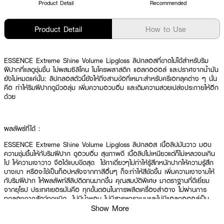
Product Detail
Recommended
Product Detail
How to Use
ESSENCE Extreme Shine Volume Lipgloss ลิปกลอสที่ขาดไม่ได้สําหรับริม
ฝีปากที่แลดูชุ่มชื่น ไม่ผสมซิลิโคน ไมโครพลาสติก แอลกอฮอล์ และปราศจากน้ำมัน
ยังไม่หมดแค่นั้น: ลิปกลอสตัวนี้ยังให้ถึงสามข้อที่เหมาะสำหรับครีเอทลุคต่าง ๆ นั่น
คือ ทำให้ริมฝีปากดูมีวอลุ่ม เพิ่มความอวบอิ่ม และเติมความสวยเปล่งประกายให้อีก
ด้วย
ผลลัพธ์ที่ได้ :
ESSENCE Extreme Shine Volume Lipgloss ลิปกลอส เนื้อลิปมันวาว มอบ
ความชุ่มชื้นให้กับริมฝีปาก ดูอวบอิ่ม สุขภาพดี เนื้อลิปไม่เหนียวแต่ก็ไม่เหลวจนเกิน
ไป ให้ความเงาวาว จือได้แบบขีดสุด ใช้ทาเดี่ยวๆไม่ทำให้รู้สึกหนักปากให้ความรู้สึก
บางเบา หรือจะใช้เป็นท็อปหลังจากทาสีอื่นๆ ก็จะทำให้สีชัดขึ้น เพิ่มความเงางามให้
กับริมฝีปาก ให้ผลลัพท์สีลิปติดทนมากขึ้น คุณสมบัติพิเศษ มาตราฐานที่ดีเยี่ยม
จากยุโรป ประเทศเยอรมันคือ ทุกขั้นตอนในการผลิตเครื่องสำอาง ไม่ผ่านการ
ทดลองจากสัตว์ทุกชนิด ไม่มีน้ำหอม ไม่มีสารพาราเบนและไม่มีแอลกอฮอล์เป็น
ส่วนผสม
Show More
· ลิปกลอส เนื้อลิปมันวาว มอบความชุ่มชื้นให้กับริมฝีปาก