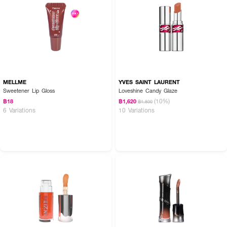
MELLME
YVES SAINT LAURENT
Sweetener Lip Gloss
Loveshine Candy Glaze
(10%)
฿18
฿1,620
฿1,800
6 Variations
10 Variations