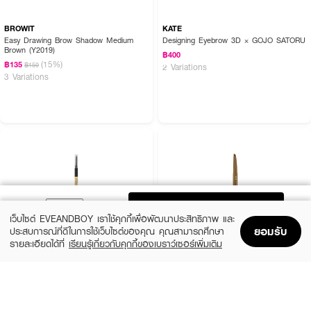
BROWIT
KATE
Easy Drawing Brow Shadow Medium
Designing Eyebrow 3D × GOJO SATORU
Brown (Y2019)
฿400
(15%)
฿135
฿159
2 Variations
3 Variations
ADD TO BAG
เว็บไซต์ EVEANDBOY เราใช้คุกกี้เพื่อพัฒนาประสิทธิภาพ และ
ยอมรับ
ประสบการณ์ที่ดีในการใช้เว็บไซต์ของคุณ คุณสามารถศึกษา
รายละเอียดได้ที่
เรียนรู้เกี่ยวกับคุกกี้ของเบราว์เซอร์เพิ่มเติม
Home
Home
Promotions
Promotions
Shopping Bag
Shopping Bag
Account
Account
COSLUXE
MILLE
Slim Brow Pencil
6D Eyebrow Pencil Waterproof
(13%)
(67%)
฿188
฿99
฿215
฿299
4 Variations
3 Variations