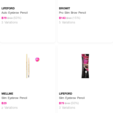
LIFEFORD
BROWIT
Auto Eyebrow Pencil
Pro Slim Brow Pencil
(50%)
(15%)
฿79
฿143
฿159
฿169
3 Variations
5 Variations
MELLME
LIFEFORD
Slim Eyebrow Pencil
Slim Eyebrow Pencil
(50%)
฿29
฿79
฿159
2 Variations
3 Variations