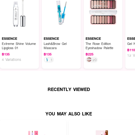
ESSENCE
ESSENCE
ESSENCE
ESS
Extreme Shine Volume
Lash&Brow Gel
The Rose Edition
Gel 
Lipgloss 01
Mascara
Eyeshadow Palette
฿11
฿135
฿135
฿225
12 V
4 Variations
1
20
RECENTLY VIEWED
YOU MAY ALSO LIKE