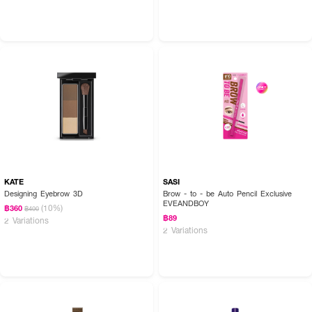
KATE
SASI
Designing Eyebrow 3D
Brow - to - be Auto Pencil Exclusive
EVEANDBOY
(10%)
฿360
฿400
฿89
2 Variations
2 Variations