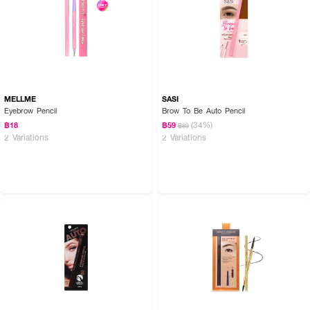
MELLME
SASI
Eyebrow Pencil
Brow To Be Auto Pencil
(34%)
฿18
฿59
฿89
2 Variations
2 Variations