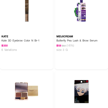
KATE
MEIJICREAM
Kate 3D Eyebrow Color N Br-1
Butterfly Pea Lash & Brow Serum
(16%)
฿350
฿58
฿69
6 Variations
size 3 G