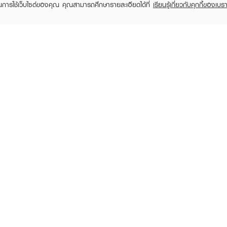
ในการใช้เว็บไซต์ของคุณ คุณสามารถศึกษารายละเอียดได้ที่
เรียนรู้เกี่ยวกับคุกกี้ของเบรา
TOMER CARE
EVEANDBOY MEMBER
 Shopping
Member registration
 store
t us