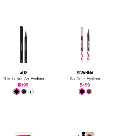
4U2
SIVANNA
This Is Not An Eyeliner
So Cute Eyeliner
฿199
฿199