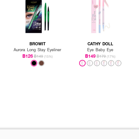
BROWIT
CATHY DOLL
Aurora Long Stay Eyeliner
Eye Baby Eye
฿126
฿149
฿149
฿179
(15%)
(17%)