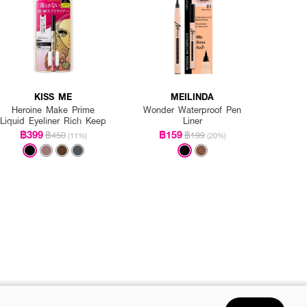
KISS ME
MEILINDA
Heroine Make Prime
Wonder Waterproof Pen
Liquid Eyeliner Rich Keep
Liner
฿399
฿159
฿450
฿199
(11%)
(20%)