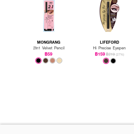
MONGRANG
LIFEFORD
2In1 Velvet Pencil
Hi Precise Eyepen
฿59
฿159
฿219
(27%)