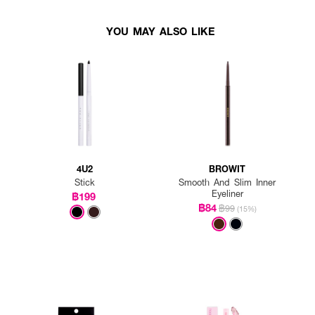
YOU MAY ALSO LIKE
4U2
BROWIT
Stick
Smooth And Slim Inner
Eyeliner
฿199
฿84
฿99
(15%)