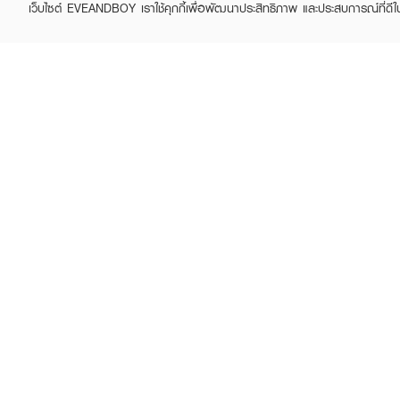
เว็บไซต์ EVEANDBOY เราใช้คุกกี้เพื่อพัฒนาประสิทธิภาพ และประสบการณ์ที่ดี
ABOUT EVEANDBOY
CUS
Brand story
Online
Privacy Policy
Find a
Terms and Conditions
Contac
Sell on EVEANDBOY
Whistleblowing