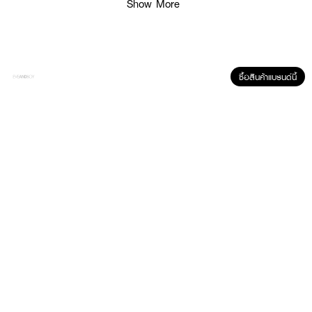
Show More
·
3เฉดสี ได้แก่ สีม่วง สีชมพูและสีพีช
·
แป้งเนื้อแมตต์บางเบาโปร่งใส
·
ช่วยปรับสภาพผิวให้เรียบเนียน ปกปิดรอยแดง รอยดำ รอยคล้ำใต้ตา
·
ควบคุมความมันและเพิ่มความกระจ่างใสให้กับใบหน้า
ซื้อสินค้าแบรนด์นี้
·
เหมาะกับทุกสภาพผิวทุกสีผิว ให้ผลลัพท์ผิวที่สวยเป็นธรรมชาติ
How To Use :
ใช้ทากับผิวหน้า