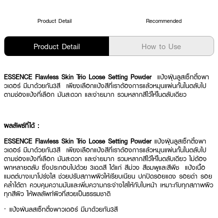
Product Detail
Recommended
Product Detail
How to Use
ESSENCE Flawless Skin Trio Loose Setting Powder
แป้งฝุ่นลูสเซ็ทติ้งพา
วเดอร์ มีมาด้วยกัน3สี เพียงเลือกแป้งสีที่เราต้องการแล้วหมุนแผ่นกั้นในตลับไป
ตามช่องแป้งที่เลือก มันสะดวก และง่ายมาก รวมหลากสีไว้ให้ในตลับเดียว
ผลลัพธ์ที่ได้ :
ESSENCE Flawless Skin Trio Loose Setting Powder
แป้งฝุ่นลูสเซ็ทติ้งพา
วเดอร์ มีมาด้วยกัน3สี เพียงเลือกแป้งสีที่เราต้องการแล้วหมุนแผ่นกั้นในตลับไป
ตามช่องแป้งที่เลือก มันสะดวก และง่ายมาก รวมหลากสีไว้ให้ในตลับเดียว ไม่ต้อง
พกหลายตลับ ซึ่งประกอบไปด้วย 3เฉดสี ได้แก่ สีม่วง สีชมพูและสีพีช แป้งเนื้อ
แมตต์บางเบาโปร่งใส ช่วยปรับสภาพผิวให้เรียบเนียน ปกปิดรอยแดง รอยดำ รอย
คล้ำใต้ตา ควบคุมความมันและเพิ่มความกระจ่างใสให้กับใบหน้า เหมาะกับทุกสภาพผิว
ทุกสีผิว ให้ผลลัพท์ผิวที่สวยเป็นธรรมชาติ
·
แป้งฝุ่นลูสเซ็ทติ้งพาวเดอร์ มีมาด้วยกัน3สี