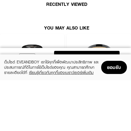
RECENTLY VIEWED
YOU MAY ALSO LIKE
ADD TO BAG
เว็บไซต์ EVEANDBOY เราใช้คุกกี้เพื่อพัฒนาประสิทธิภาพ และ
ยอมรับ
ประสบการณ์ที่ดีในการใช้เว็บไซต์ของคุณ คุณสามารถศึกษา
รายละเอียดได้ที่
เรียนรู้เกี่ยวกับคุกกี้ของเบราว์เซอร์เพิ่มเติม
Home
Home
Promotions
Promotions
Shopping Bag
Shopping Bag
Account
Account
MAYBELLINE
CHO
New York Fit Me Oil Control 109
Brightening Powder Anti-Aging Alta Light
Texture Vitamin E
(41%)
฿99
฿169
฿790
5 Variations
3 Variations