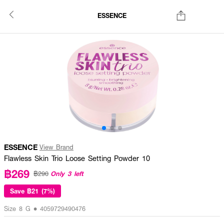
ESSENCE
ESSENCE
View Brand
Flawless Skin Trio Loose Setting Powder 10
฿269
Only 3 left
฿290
Save
฿21 (7%)
Size 8 G • 4059729490476