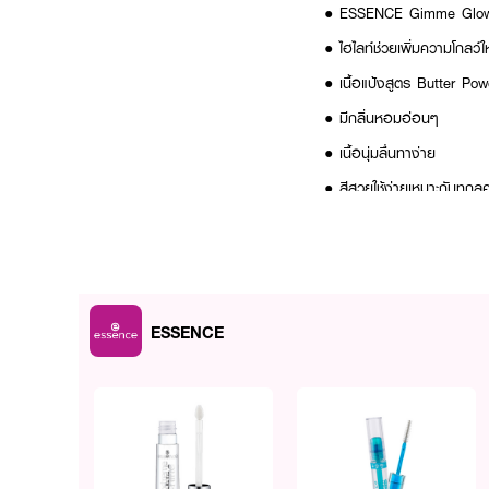
● ESSENCE Gimme Glow 
● ไฮไลท์ช่วยเพิ่มความโกลว์ให
● เนื้อแป้งสูตร Butter Po
● มีกลิ่นหอมอ่อนๆ
● เนื้อนุ่มลื่นทาง่าย
● สีสวยใช้ง่ายเหมาะกับทุกลุ
ESSENCE