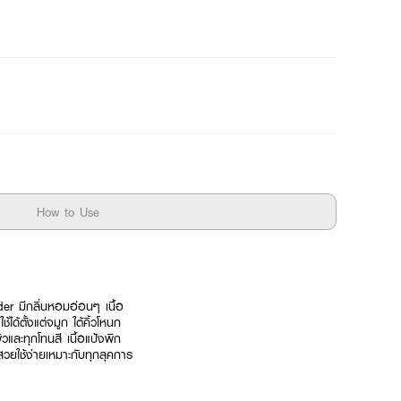
How to Use
der มีกลิ่นหอมอ่อนๆ เนื้อ
ได้ตั้งแต่จมูก ใต้คิ้วโหนก
ิวและทุกโทนสี เนื้อแป้งพิก
ีสวยใช้ง่ายเหมาะกับทุกลุคการ