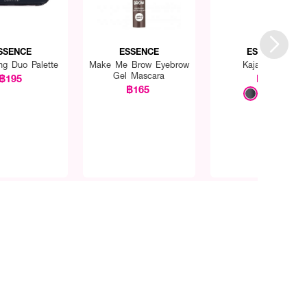
SSENCE
ESSENCE
ESSENCE
ng Duo Palette
Make Me Brow Eyebrow
Kajal Pencil
Gel Mascara
฿195
฿65
฿165