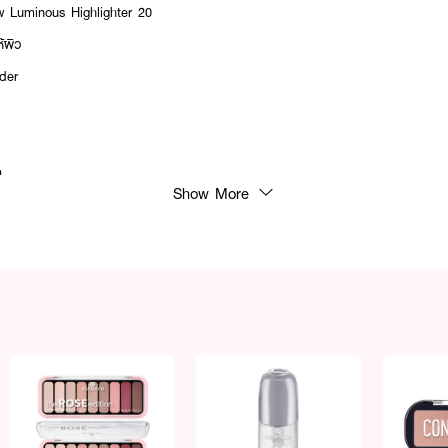
Luminous Highlighter 20
้ผิว
wder
ค
Show More