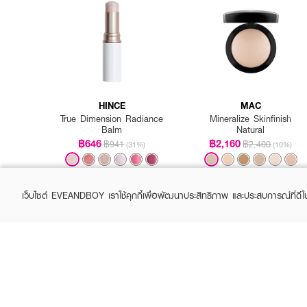
How to Use :
HINCE
MAC
ใช้กับผิวหน้า
True Dimension Radiance
Mineralize Skinfinish
Balm
Natural
฿646
฿2,160
฿941
฿2,400
(31%)
(10%)
+1
เว็บไซต์ EVEANDBOY เราใช้คุกกี้เพื่อพัฒนาประสิทธิภาพ และประสบการณ์ที่ดี