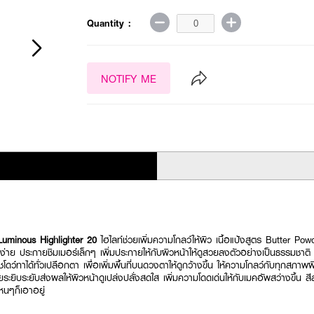
Quantity :
NOTIFY ME
minous Highlighter 20
ไฮไลท์ช่วยเพิ่มความโกลว์ให้ผิว เนื้อแป้งสูตร Butter Pow
าง่าย ประกายชิมเมอร์เล็กๆ เพิ่มประกายให้กับผิวหน้าให้ดูสวยลงตัวอย่างเป็นธรรมชาติ ใช้
ดว์ทาได้ทั่วเปลือกตา เพื่อเพิ่มพื้นที่บนดวงตาให้ดูกว้างขึ้น ให้ความโกลว์กับทุกสภาพผ
ายระยิบระยับส่งผลให้ผิวหน้าดูเปล่งปลั่งสดใส เพิ่มความโดดเด่นให้กับเมคอัพสว่างขึ้น ส
ไหนๆก็เอาอยู่