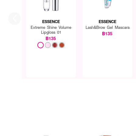
ESSENCE
ESSENCE
Extreme Shine Volume
Lash&Brow Gel Mascara
Lipgloss 01
฿135
฿135
How to Use :
ใช้ทาริมฝีปาก