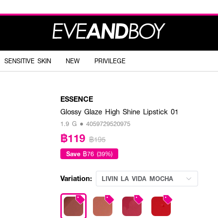
SENSITIVE SKIN
NEW
PRIVILEGE
ESSENCE
Glossy Glaze High Shine Lipstick 01
1.9 G • 4059729520975
฿119
฿195
Save
฿76 (39%)
Variation:
LIVIN LA VIDA MOCHA