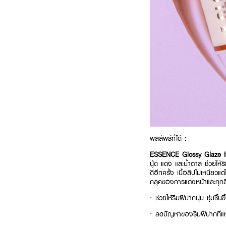
ผลลัพธ์ที่ได้ :
ESSENCE Glossy Glaze Hi
นู้ด แดง และน้ำตาล ช่วยให้ร
ดีอีกครั้ง เนื้อลิปไม่เหนียว
กลุคของการแต่งหน้าและทุกส
·
ช่วยให้ริมฝีปากนุ่ม ชุ่มชื้นขึ
·
ลดปัญหาของริมฝีปากที่แห