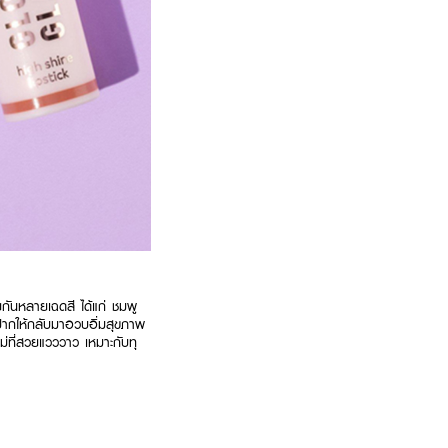
กันหลายเฉดสี ได้แก่ ชมพู
ฝีปากให้กลับมาอวบอิ่มสุขภาพ
หม่ที่สวยแวววาว เหมาะกับทุ