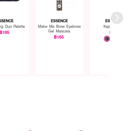
SSENCE
ESSENCE
ESSENCE
ng Duo Palette
Make Me Brow Eyebrow
Kajal Pencil
Gel Mascara
฿195
฿65
฿165