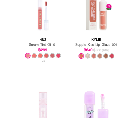
4U2
KYLIE
Serum Tint Oil 01
Supple Kiss Lip Glaze 001
฿299
฿640
฿800
(20%)
+9