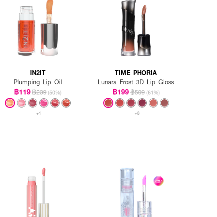
IN2IT
TIME PHORIA
Plumping Lip Oil
Lunara Frost 3D Lip Gloss
฿119
฿199
฿239
฿509
(50%)
(61%)
+1
+8