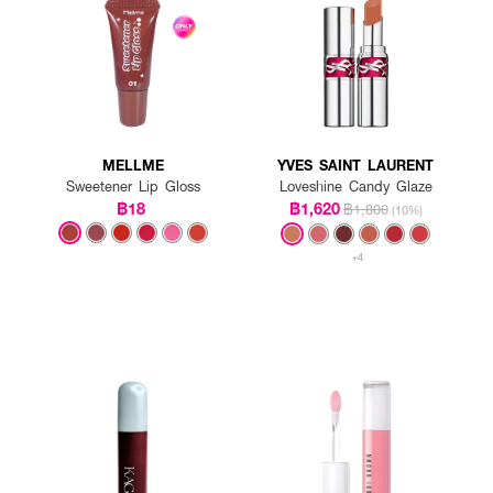
MELLME
YVES SAINT LAURENT
Sweetener Lip Gloss
Loveshine Candy Glaze
฿18
฿1,620
฿1,800
(10%)
+4