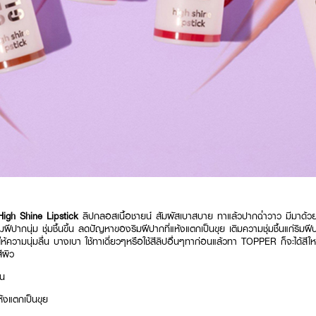
gh Shine Lipstick
ลิปกลอสเนื้อชายน์ สัมผัสเบาสบาย ทาแล้วปากฉ่ำวาว มีมาด้วย
ิมฝีปากนุ่ม ชุ่มชื้นขึ้น ลดปัญหาของริมฝีปากที่แห้งแตกเป็นขุย เติมความชุ่มชื้นแก่ริม
แต่ให้ความนุ่มลื่น บางเบา ใช้ทาเดี่ยวๆหรือใช้สีลิปอื่นๆทาก่อนแล้วทา TOPPER ก็จะได้สีใ
ีผิว
้น
้งแตกเป็นขุย