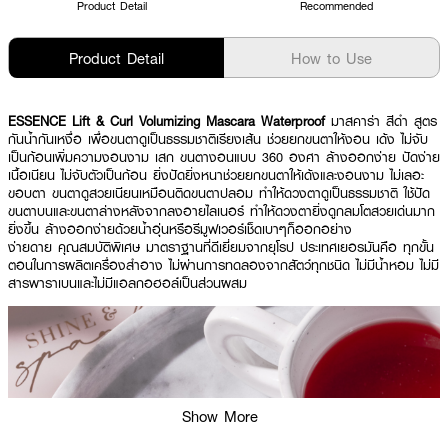
Product Detail
Recommended
Product Detail
How to Use
ESSENCE Lift & Curl Volumizing Mascara Waterproof
มาสคาร่า สีดำ สูตร
กันน้ำกันเหงื่อ เพื่อขนตาดูเป็นธรรมชาติเรียงเส้น ช่วยยกขนตาให้งอน เด้ง ไม่จับ
เป็นก้อนเพิ่มความงอนงาม เสก ขนตางอนแบบ 360 องศา ล้างออกง่าย ปัดง่าย
เนื้อเนียน ไม่จับตัวเป็นก้อน ยิ่งปัดยิ่งหนาช่วยยกขนตาให้เด้งและงอนงาม ไม่เลอะ
ขอบตา ขนตาดูสวยเนียนเหมือนติดขนตาปลอม ทำให้ดวงตาดูเป็นธรรมชาติ ใช้ปัด
ขนตาบนและขนตาล่างหลังจากลงอายไลเนอร์ ทำให้ดวงตายิ่งดูกลมโตสวยเด่นมาก
ยิ่งขึ้น ล้างออกง่ายด้วยน้ำอุ่นหรือรีมูฟเวอร์เช็ดเบาๆก็ออกอย่าง
ง่ายดาย คุณสมบัติพิเศษ มาตราฐานที่ดีเยี่ยมจากยุโรป ประเทศเยอรมันคือ ทุกขั้น
ตอนในการผลิตเครื่องสำอาง ไม่ผ่านการทดลองจากสัตว์ทุกชนิด ไม่มีน้ำหอม ไม่มี
สารพาราเบนและไม่มีแอลกอฮอล์เป็นส่วนผสม
Show More