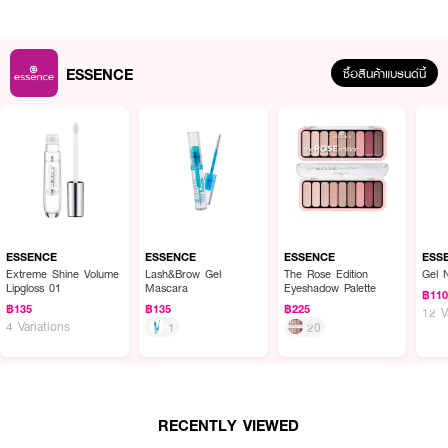
ESSENCE
ซื้อสินค้าแบรนด์นี้
ESSENCE
ESSENCE
ESSENCE
ESS
Extreme Shine Volume
Lash&Brow Gel
The Rose Edition
Gel 
Lipgloss 01
Mascara
Eyeshadow Palette
฿11
฿135
฿135
฿225
12 V
ผลลัพธ์ที่ได้ :
4 Variations
1
20
มาสคาร่า สีดำ สูตรกันน้ำกันเหงื่อ เพิ่มความงอนให้ขนตา ล้างออกง่ายด้วยน้ำอุ่น
● ESSENCE Lift & Curl Volumizing Mascara Waterproof
● มาสคาร่า สีดำ
RECENTLY VIEWED
● สูตรกันน้ำกันเหงื่อ