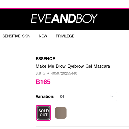
SENSITIVE SKIN
NEW
PRIVILEGE
ESSENCE
Make Me Brow Eyebrow Gel Mascara
3.8 G • 4059729255440
฿165
Variation:
04
SOLD
OUT