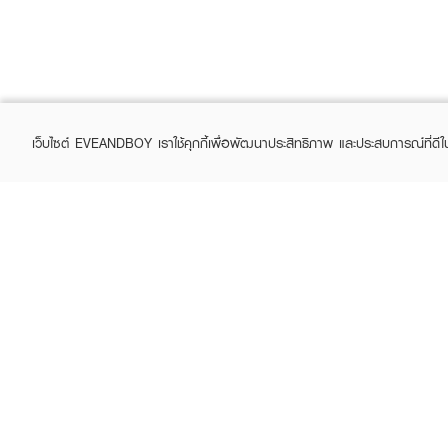
เว็บไซต์ EVEANDBOY เราใช้คุกกี้เพื่อพัฒนาประสิทธิภาพ และประสบการณ์ที่ดี
ABOUT EVEANDBOY
CUS
Brand story
Online
Privacy Policy
Find a
Terms and Conditions
Contac
Sell on EVEANDBOY
Whistleblowing