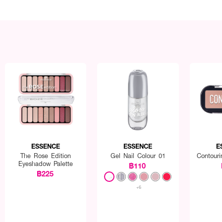
ESSENCE
ESSENCE
E
The Rose Edition
Gel Nail Colour 01
Contouri
Eyeshadow Palette
฿110
฿225
+6