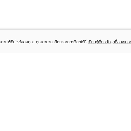
ในการใช้เว็บไซต์ของคุณ คุณสามารถศึกษารายละเอียดได้ที่
เรียนรู้เกี่ยวกับคุกกี้ของเบรา
TOMER CARE
EVEANDBOY MEMBER
 Shopping
Member registration
 store
t us