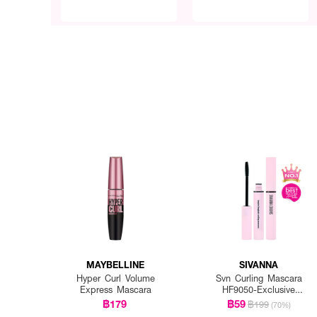
MAYBELLINE
SIVANNA
Hyper Curl Volume
Svn Curling Mascara
Express Mascara
HF9050-Exclusive
EVEANDBOY
฿179
฿59
฿199
(70%)