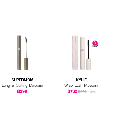
SUPERMOM
KYLIE
Long & Curling Mascara
Wisp Lash Mascara
฿399
฿760
฿950
(20%)