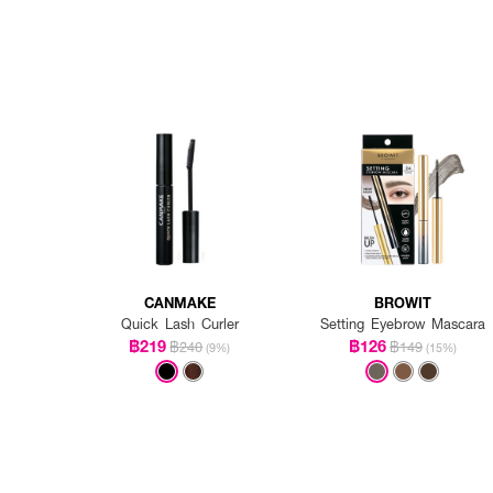
CANMAKE
BROWIT
Quick Lash Curler
Setting Eyebrow Mascara
฿219
฿126
฿240
฿149
(9%)
(15%)