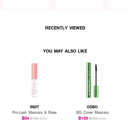
RECENTLY VIEWED
YOU MAY ALSO LIKE
IN2IT
ODBO
Pro-Lash Mascara & Base
BQ Cover Mascara
฿84
฿169
฿169
฿339
(50%)
(50%)