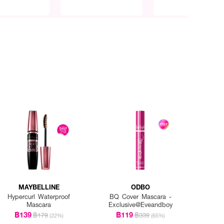
MAYBELLINE
ODBO
Hypercurl Waterproof
BQ Cover Mascara -
Mascara
Exclusive@Eveandboy
฿139
฿119
฿179
฿339
(22%)
(65%)