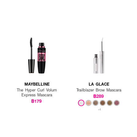
MAYBELLINE
LA GLACE
The Hyper Curl Volum
Trailblazer Brow Mascara
Express Mascara
฿289
฿179
+4