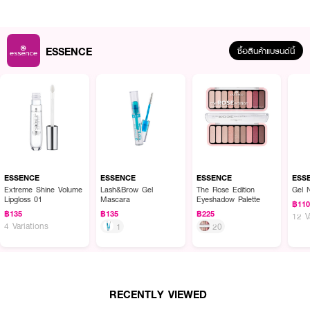
ESSENCE
ซื้อสินค้าแบรนด์นี้
ESSENCE
ESSENCE
ESSENCE
ESS
Extreme Shine Volume
Lash&Brow Gel
The Rose Edition
Gel 
Lipgloss 01
Mascara
Eyeshadow Palette
฿11
฿135
฿135
฿225
12 V
4 Variations
1
20
ผลลัพธ์ที่ได้ :
ไพรม์เมอร์สูตรที่มีส่วนผสมของชาเขียวลดรอยแดงตามด้วยสิวหรือริ้วรอยที่ทำให้
RECENTLY VIEWED
เกิดรอยแดงบน