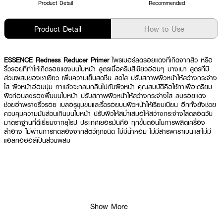
Product Detail
Recommended
Product Detail
How to Use
ESSENCE Redness Reducer Primer
ไพรเมอร์ลดรอยแดงที่เกิดจากสิว หรือ
ริ้วรอยที่ทำให้เกิดรอยแดงบนใบหน้า สูตรเนื้อครีมสีเขียวอ่อนๆ บางเบา สูตรที่มี
ส่วนผสมของชาเขียว เพิ่มความเย็นสดชื่น สดใส ปรับสภาพผิวหน้าให้สว่างกระจ่าง
ใส ผิวหน้าอ่อนนุ่ม ทาแล้วจะกลมกลืนไปกับผิวหน้า คุณสมบัติคือใช้ทาเพื่อเตรียม
ผิวก่อนลงรองพื้นบนใบหน้า ปรับสภาพผิวหน้าให้สว่างกระจ่างใส ลบรอยแดง
ช่วยอำพรางริ้วรอย เบลอรูขุมขนและริ้วรอยบนผิวหน้าให้เรียบเนียน อีกทั้งยังช่วย
ควบคุมความมันส่วนเกินบนใบหน้า ปรับผิวให้สม่ำเสมอให้สว่างกระจ่างใสตลอดวัน
มาตราฐานที่ดีเยี่ยมจากยุโรป ประเทศเยอรมันคือ ทุกขั้นตอนในการผลิตเครื่อง
สำอาง ไม่ผ่านการทดลองจากสัตว์ทุกชนิด ไม่มีน้ำหอม ไม่มีสารพาราเบนและไม่มี
แอลกอฮอล์เป็นส่วนผสม
Show More