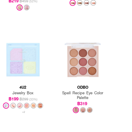
฿219
฿459
(52%)
4U2
ODBO
Jewelry Box
Spell Recipe Eye Color
Palette
฿199
฿299
(33%)
฿319
+2