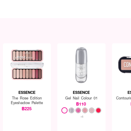
ESSENCE
ESSENCE
E
The Rose Edition
Gel Nail Colour 01
Contouri
Eyeshadow Palette
฿110
฿225
+6