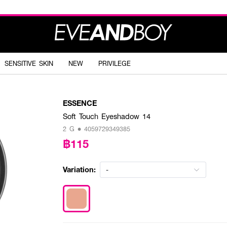
SENSITIVE SKIN
NEW
PRIVILEGE
ESSENCE
Soft Touch Eyeshadow 14
2 G • 4059729349385
฿115
Variation:
-