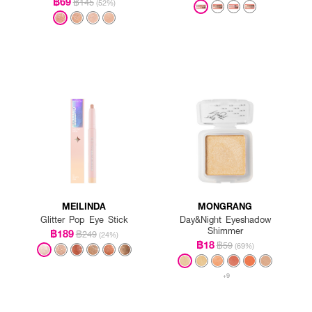
฿69
฿145
(52%)
MEILINDA
MONGRANG
Glitter Pop Eye Stick
Day&Night Eyeshadow
Shimmer
฿189
฿249
(24%)
฿18
฿59
(69%)
+9