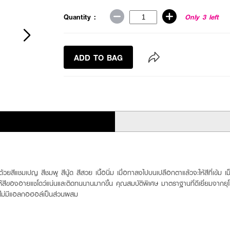
Quantity :
Only 3 left
ADD TO BAG
วยสีแชมเปญ สีชมพู สีนู้ด สีสวย เนื้อนิ่ม เมื่อทาลงไปบนเปลือกตาแล้วจะให้สีที่เข้ม เม
้สีของอายแชโดว์แน่นและติดทนนานมากขึ้น คุณสมบัติพิเศษ มาตราฐานที่ดีเยี่ยมจากยุ
ะไม่มีแอลกอฮอล์เป็นส่วนผสม