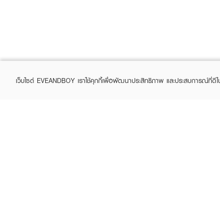
เว็บไซต์ EVEANDBOY เราใช้คุกกี้เพื่อพัฒนาประสิทธิภาพ และประสบการณ์ที่ดี
ABOUT EVEANDBOY
CUS
Brand story
Online
Privacy Policy
Find a
Terms and Conditions
Contac
Sell on EVEANDBOY
Whistleblowing