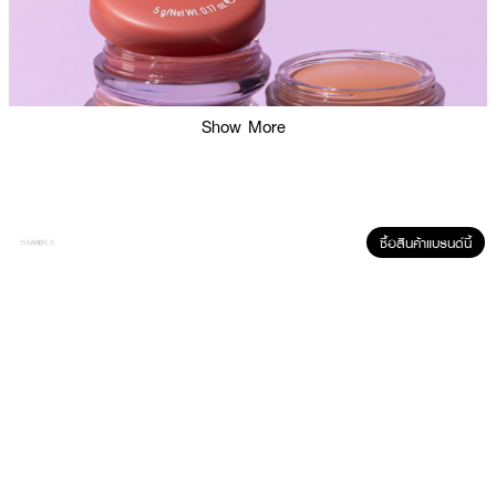
Show More
ซื้อสินค้าแบรนด์นี้
ผลลัพธ์ที่ได้ :
ESSENCE Soft Touch Lip Mousse
บลัชออนเนื้อมูส มีกลิ่นหอม เนื้อสัมผัสนุ่ม
บางเบา เนื้อเนียนละเอียด เมื่อทาแล้วเกลี่ยลงบนผิวจะเปลี่ยนเป็นเนื้อแป้งแมตต์
บางเบา ให้สีที่นุ่มนวล ดูเป็นธรรมชาติช่วยเติมสีสันให้พวงแก้มสดใสดูมีสุขภาพดี ดู
อวบอิ่มเปล่งปลั่ง และยังสามารถทาริมฝีปากได้อีกด้วย