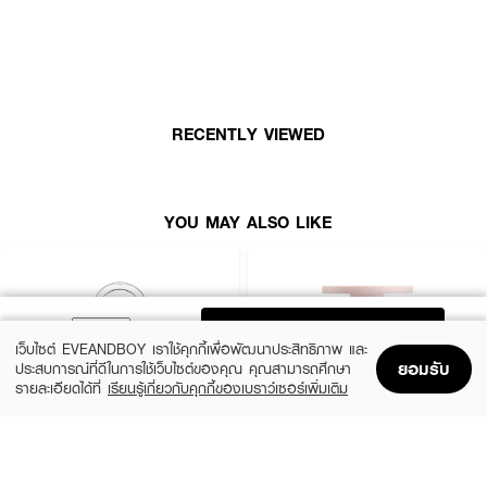
·
บลัชออนเนื้อมูส มีกลิ่นหอม
·
เนื้อสัมผัสนุ่ม บางเบา
·
เนื้อเนียนละเอียด
·
เหมาะสำหรับผู้ที่ต้องการลุคที่ดูเป็นธรรมชาติและสดใสตลอดวัน
RECENTLY VIEWED
· FDA Registration No. : 10-2-6800009586
How to Use :
YOU MAY ALSO LIKE
ใช้ปัดแก้ม
ADD TO BAG
เว็บไซต์ EVEANDBOY เราใช้คุกกี้เพื่อพัฒนาประสิทธิภาพ และ
ยอมรับ
ประสบการณ์ที่ดีในการใช้เว็บไซต์ของคุณ คุณสามารถศึกษา
รายละเอียดได้ที่
เรียนรู้เกี่ยวกับคุกกี้ของเบราว์เซอร์เพิ่มเติม
Home
Home
Promotions
Promotions
Shopping Bag
Shopping Bag
Account
Account
CLINIQUE
KYLIE
Cheek Pop
Cosmetics Hybrid Blush