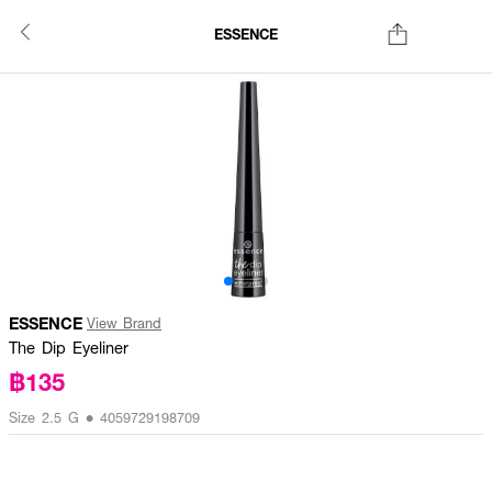
ESSENCE
ESSENCE
View Brand
The Dip Eyeliner
฿135
Size 2.5 G • 4059729198709