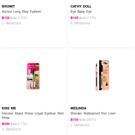
BROWIT
CATHY DOLL
Aurora Long Stay Eyeliner
Eye Baby Eye
(15%)
(17%)
฿126
฿149
฿149
฿179
2 Variations
6 Variations
KISS ME
MEILINDA
Heroine Make Prime Liquid Eyeliner Rich
Wonder Waterproof Pen Liner
Keep
(20%)
฿159
฿199
(11%)
฿399
฿450
2 Variations
4 Variations