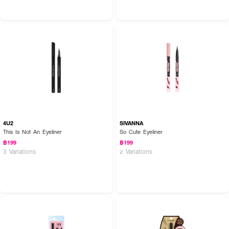
4U2
SIVANNA
This Is Not An Eyeliner
So Cute Eyeliner
฿199
฿199
3 Variations
2 Variations