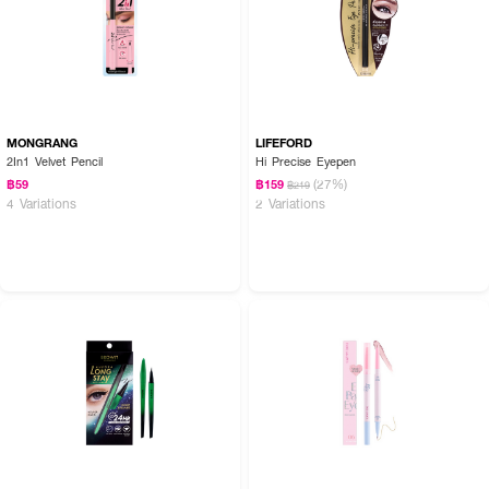
MONGRANG
LIFEFORD
2In1 Velvet Pencil
Hi Precise Eyepen
(27%)
฿59
฿159
฿219
4 Variations
2 Variations