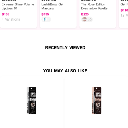
Extreme Shine Volume
Lash&Brow Gel
The Rose Edition
Gel 
Lipgloss 01
Mascara
Eyeshadow Palette
฿11
฿135
฿135
฿225
12 V
4 Variations
1
20
RECENTLY VIEWED
YOU MAY ALSO LIKE