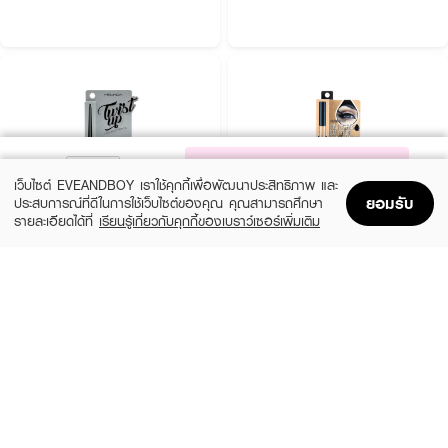
NOTIFY ME
เว็บไซต์ EVEANDBOY เราใช้คุกกี้เพื่อพัฒนาประสิทธิภาพ และ
ยอมรับ
ประสบการณ์ที่ดีในการใช้เว็บไซต์ของคุณ คุณสามารถศึกษา
รายละเอียดได้ที่
เรียนรู้เกี่ยวกับคุกกี้ของเบราว์เซอร์เพิ่มเติม
Home
Home
Promotions
Promotions
Shopping Bag
Shopping Bag
Account
Account
MEILINDA
SIVANNA
Twist Up Eyeliner Pencil
HF775-Long-Lasting Waterproof Liquid
Eyeliner
(20%)
฿159
฿199
(34%)
฿99
฿149
4 Variations
size 3 G