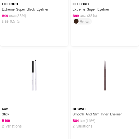
LIFEFORD
LIFEFORD
Extreme Super Black Eyeliner
Extreme Super Eyeliner
(38%)
(38%)
฿99
฿99
฿159
฿159
size 0.5 G
Brown
4U2
BROWIT
Stick
Smooth And Slim Inner Eyeliner
(15%)
฿199
฿84
฿99
2 Variations
2 Variations