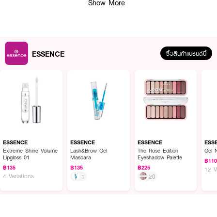
Show More
ESSENCE
ซื้อสินค้าแบรนด์นี้
ผลลัพธ์ที่ได้ :
ESSENCE What A Tint! Lip & Cheek Tint 01
ลิปทิ้นท์แอนด์ชีค เพิ่มสีสันให้
กับริมฝีปากและพวงแก้ม เนื้อจะเป็นน้ำ มาพร้อมหัวแปรงฟองน้ำ เกลี่ยง่าย ทา
แล้วทำให้ริมฝีปากและพวงแก้มให้สีที่ฉ่ำระเรื่อๆ อวบอิ่ม ละมุน บางเบา สดใสดูมี
ESSENCE
ESSENCE
ESSENCE
ESS
สุขภาพดีอย่างเป็นธรรมชาติ ใช้ทาเดี่ยวๆหรือใช้ทาเป็นเบสลิปแล้วใช้ลิปสีอื่นท็อป
Extreme Shine Volume
Lash&Brow Gel
The Rose Edition
Gel 
Lipgloss 01
Mascara
Eyeshadow Palette
เปอร์ ก็จะได้สีใหม่ที่ดูสวยมากยิ่งขึ้น
฿11
฿135
฿135
฿225
12 V
·
ลิปทิ้นท์แอนด์ชีค เพิ่มสีสันให้กับริมฝีปากและพวงแก้ม
4 Variations
1
20
·
เกลี่ยง่าย ทาแล้วทำให้ริมฝีปากและพวงแก้มให้สีที่ฉ่ำระเรื่อๆ
·
อวบอิ่ม ละมุน บางเบา