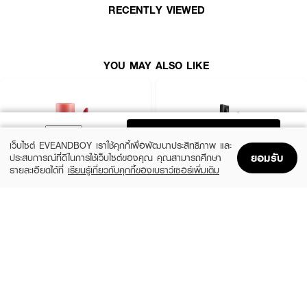
·
สดใสดูมีสุขภาพดีอย่างเป็นธรรมชาติ
RECENTLY VIEWED
· FDA Registration No. : 10-2-6800009558
YOU MAY ALSO LIKE
ADD TO BAG
เว็บไซต์ EVEANDBOY เราใช้คุกกี้เพื่อพัฒนาประสิทธิภาพ และ
ยอมรับ
ประสบการณ์ที่ดีในการใช้เว็บไซต์ของคุณ คุณสามารถศึกษา
รายละเอียดได้ที่
เรียนรู้เกี่ยวกับคุกกี้ของเบราว์เซอร์เพิ่มเติม
Home
Home
Promotions
Promotions
Shopping Bag
Shopping Bag
Account
Account
2P ORIGINAL
TIME PHORIA
Oh My Tint Velvet And Smooth
Stellar Dust Lip Stain
(54%)
(60%)
฿91
฿239
฿199
฿599
19 Variations
19 Variations