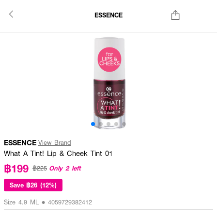
ESSENCE
ESSENCE
View Brand
What A Tint! Lip & Cheek Tint 01
฿199
Only 2 left
฿225
Save
฿26 (12%)
Size 4.9 ML • 4059729382412