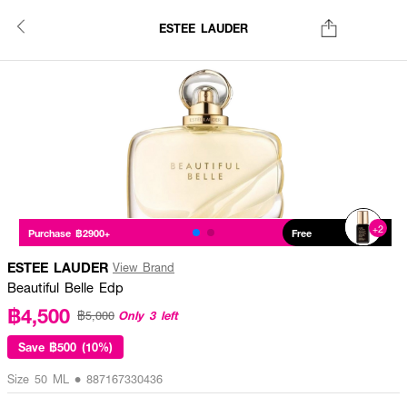
ESTEE LAUDER
+2
Purchase ฿2900+
Free
ESTEE LAUDER
View Brand
Beautiful Belle Edp
฿4,500
Only 3 left
฿5,000
Save
฿500 (10%)
Size 50 ML • 887167330436