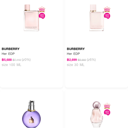
BURBERRY
BURBERRY
Her EDP
Her EDP
(20%)
(26%)
฿5,688
฿2,699
฿7,110
฿3,660
size 100 ML
size 30 ML