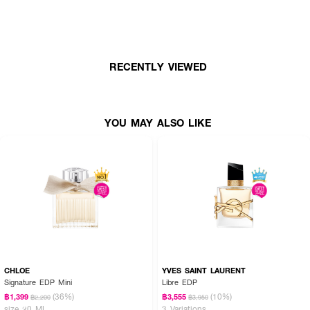
• Middle Notes : ลิ้นจี่, มิโมซ่า
• Bottom Notes : กลิ่นหอมแบบตะวันออกของเครื่องหนัง (Blush Suede),
มาร์ซิแพน มัสก์ (Marzipan Musk) และแอมบรอก (Ambrox)
RECENTLY VIEWED
• ขนาด 50 ml.
How To Use :
ฉีดน้ำหอม
ESTEE LAUDER Beautiful Belle EDP
ตามบริเวณจุดชีพจร เช่น
YOU MAY ALSO LIKE
ต้นคอ ข้อมือ ข้อพับแขน และสามารถเพิ่มความหอมให้เสื้อผ้า เพื่อกลิ่นที่ติดทน
ตลอดทั้งวัน
CHLOE
YVES SAINT LAURENT
Signature EDP Mini
Libre EDP
(36%)
(10%)
฿1,399
฿3,555
฿2,200
฿3,950
size 20 ML
3 Variations