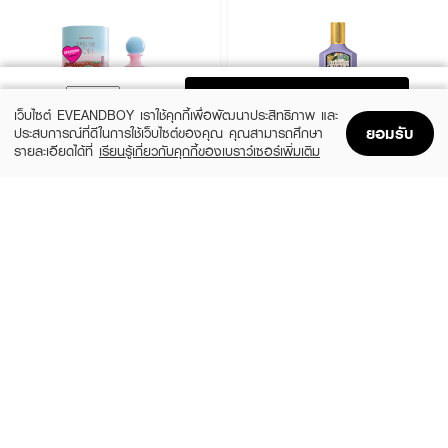
ADD TO BAG
เว็บไซต์ EVEANDBOY เราใช้คุกกี้เพื่อพัฒนาประสิทธิภาพ และ
ยอมรับ
ประสบการณ์ที่ดีในการใช้เว็บไซต์ของคุณ คุณสามารถศึกษา
รายละเอียดได้ที่
เรียนรู้เกี่ยวกับคุกกี้ของเบราว์เซอร์เพิ่มเติม
Home
Home
Promotions
Promotions
Shopping Bag
Shopping Bag
Account
Account
JANUA
GUCCI
Kiss Me More EDP
Flora Gorgeous Magnolia EDP
(15%)
฿279
฿6,324
฿7,440
size 30 ML
3 Variations