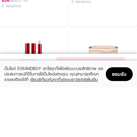
(21%)
฿299
฿379
6 Variations
6 Variations
NOTIFY ME
เว็บไซต์ EVEANDBOY เราใช้คุกกี้เพื่อพัฒนาประสิทธิภาพ และ
ยอมรับ
ประสบการณ์ที่ดีในการใช้เว็บไซต์ของคุณ คุณสามารถศึกษา
รายละเอียดได้ที่
เรียนรู้เกี่ยวกับคุกกี้ของเบราว์เซอร์เพิ่มเติม
Home
Home
Promotions
Promotions
Shopping Bag
Shopping Bag
Account
Account
TIRTIR
GLOW
Glide & Hide Blurring Concealer
Not Dry Concealer
(33%)
(24%)
฿399
฿780
฿599
฿1,030
19 Variations
4 Variations