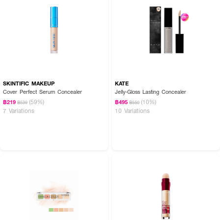
SKINTIFIC MAKEUP
KATE
Cover Perfect Serum Concealer
Jelly-Gloss Lasting Concealer
(59%)
(10%)
฿219
฿495
฿539
฿550
7 Variations
10 Variations