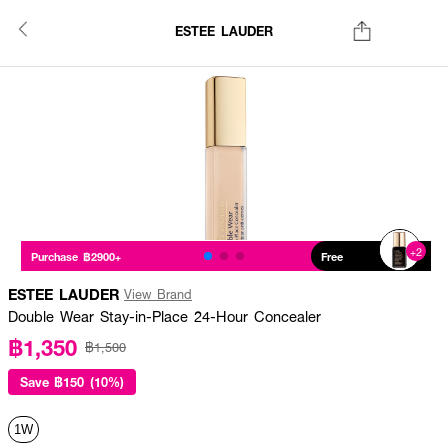
ESTEE LAUDER
+2
Purchase ฿2900+
Free
ESTEE LAUDER
View Brand
Double Wear Stay-in-Place 24-Hour Concealer
฿1,350
฿1,500
Save
฿150 (10%)
1W