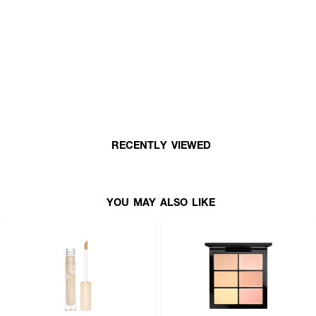
ตลอดวัน ESTEE LAUDER Double Wear Stay-in-Place 24-Hour Concealer
คอนซีลเลอร์ตัวนี้เป็นผลิตภัณฑ์ที่ตอบโจทย์ทุกความต้องการในเรื่องการปกปิด
อย่างสมบูรณ์แบบ ด้วยสูตรติดทนนาน 24 ชั่วโมง ไม่ต้องกังวลกับการดรอปหรือ
เลือนระหว่างวัน มาพร้อมการคุมมันได้ดีเยี่ยม เพื่อให้คุณมั่นใจว่าใบหน้าของคุณจะดู
เรียบเนียนตลอดทั้งวัน ไม่มันเยิ้มและไม่เป็นคราบ
· เอสเต ลอเดอร์ ดับเบิ้ล แวร์ สเตย์-อิน-เพลส 24-อาวร์ คอนซีลเลอร์
· ปกปิดจุดบกพร่องได้อย่างเรียบเนียนและติดทนนานตลอด 24 ชั่วโมง
· คุมมันและไม่เป็นคราบตลอดทั้งวัน
RECENTLY VIEWED
· มอบลุคแมตต์ที่ดูธรรมชาติและผิวดูสดใส
· เหมาะสำหรับผิวมันและผิวผสม
YOU MAY ALSO LIKE
How to Use:
· เริ่มต้นด้วยการเลือกเฉดสีคอนซีลเลอร์ที่ตรงกับสีรองพื้นของคุณ หรือสว่าง
กว่าประมาณ 1 เฉดสี
เพื่อผลลัพธ์ที่ดีที่สุด แนะนำให้ทาคอนซีลเลอร์หลังจากทารองพื้น
· ใช้คอนซีลเลอร์หลังจากทารองพื้น