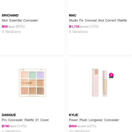
· ใช้ปลายแปรงแต้มคอนซีลเลอร์ในจุดที่ต้องการปกปิด เช่น รอยสิว รอยดำ หรือ
รอยคล้ำใต้ตา
SRICHAND
MAC
· เกลี่ยเบาๆ ด้วยนิ้วมือหรือแปรงให้คอนซีลเลอร์กลมกลืนไปกับผิว
Skin Essential Concealer
Studio Fix Conceal And Correct Palette
(69%)
(10%)
฿69
฿1,710
฿220
฿1,900
· สามารถใช้เทคนิคการแต่งหน้าแบบ Micro Sculpt เพื่อเน้นกรอบหน้า หรือใช้
3 Variations
3 Variations
Macro Blur เพื่อปกปิดจุดด่างดำให้ดูเรียบเนียน
DASIQUE
KYLIE
Pro Concealer Palette 01 Cover
Power Plush Longwear Concealer
(14%)
(20%)
฿780
฿856
฿910
฿1,070
2 Variations
20 Variations