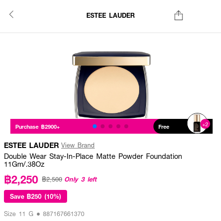
ESTEE LAUDER
+2
Purchase ฿2900+
Free
ESTEE LAUDER
View Brand
Double Wear Stay-In-Place Matte Powder Foundation
11Gm/.38Oz
฿2,250
Only 3 left
฿2,500
Save
฿250 (10%)
Size 11 G • 887167661370