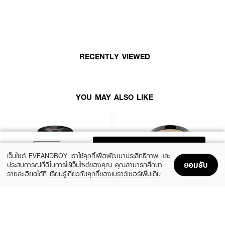
พร้อมพัฟสองด้าน ด้านฟองน้ำสำหรับการปกปิดทั่วใบหน้า และด้านกำมะหยี่สำหรับ
เฉพาะจุด ให้คุณปรับระดับการปกปิดได้ตาต้องการ มีหลายเฉดสีให้เลือก ครอบคลุม
ทุกอันเดอร์โทน ทั้งโทนเย็น โทนกลาง และโทนอุ่น
· เอสเต้ ลอเดอร์ ดับเบิ้ลแวร์ สเตย์อินเพลส แมตต์ พาวเดอร์ ฟาวเดชั่น
RECENTLY VIEWED
· แป้งผสมรองพื้นเนื้อแมตต์ ให้ลุคผิวเป๊ะนานสูงสุด 12 ชั่วโมง
· ควบคุมความมันและความเงาได้อย่างมีประสิทธิภาพ
· เนื้อแป้งเบลอรูขุมขน ให้ผิวเนียนละเอียด
YOU MAY ALSO LIKE
· กันน้ำ กันเหงื่อ กันความชื้น
· พัฟสองด้าน ปรับระดับการปกปิดได้ตามต้องการ
· เฉดสีหลากหลาย รองรับทุกอันเดอร์โทน
ADD TO BAG
· เหมาะกับผิวมัน ผิวผสม และทุกสภาพผิวที่ต้องการลุคแมตต์
เว็บไซต์ EVEANDBOY เราใช้คุกกี้เพื่อพัฒนาประสิทธิภาพ และ
ยอมรับ
ประสบการณ์ที่ดีในการใช้เว็บไซต์ของคุณ คุณสามารถศึกษา
รายละเอียดได้ที่
เรียนรู้เกี่ยวกับคุกกี้ของเบราว์เซอร์เพิ่มเติม
Home
Home
Promotions
Promotions
Shopping Bag
Shopping Bag
Account
Account
MAYBELLINE
CHO
New York Fit Me Oil Control 109
Brightening Powder Anti-Aging Alta Light
Texture Vitamin E
(41%)
฿99
฿169