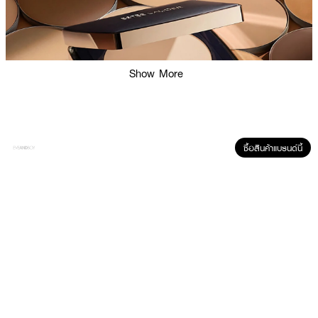
Show More
ซื้อสินค้าแบรนด์นี้
ผลลัพธ์ที่ได้:
แป้งผสมรองพื้นคุมมัน ช่วยให้ผิวดูสวยแมตต์ทันทีหลังใช้ ด้วยเทคโนโลยี Soft
Blurring Technology ที่เบลอรูขุมขนและรอยต่างๆ ให้ดูเรียบเนียนแบบธรรมชาติ
ผสานนวัตกรรม Dual Fusion ที่ทำให้เนื้อแป้งละเอียดแนบสนิทกับผิว ให้สัมผัส
บางเบาราวกำมะหยี่ เหมาะสำหรับสาวผิวมันหรือผิวผสมที่ต้องการลุคแมตต์แบบไม่
เยิ้ม พร้อมรองรับทุกสถานการณ์ด้วยคุณสมบัติกันน้ำ กันเหงื่อ และความชื้น มา