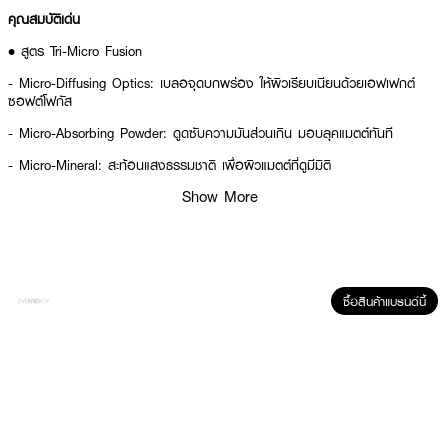
คุณสมบัติเด่น
• สูตร Tri-Micro Fusion
- Micro-Diffusing Optics: เบลอจุดบกพร่อง ให้ผิวเรียบเนียนด้วยเอฟเฟกต์
ซอฟต์โฟกัส
- Micro-Absorbing Powder: ดูดซับความมันส่วนเกิน มอบลุคแมตต์ทันที
- Micro-Mineral: สะท้อนแสงธรรมชาติ เพื่อผิวแมตต์ที่ดูมีมิติ
Show More
• ควบคุมความมันและความเงาได้นานสูงสุด 12 ชั่วโมง
• มอบผิวสวยเรียบเนียนเป็นธรรมชาติ
• เฉดสีหลากหลาย เข้ากับทุกอันเดอร์โทน
•
เลขที่จดแจ้ง:
10-2-6800009682
ซื้อสินค้าแบรนด์นี้
•
ปริมาณสุทธิ:
8.5 กรัม / .29 ออนซ์
เฉดสี:
• Translucent Tan