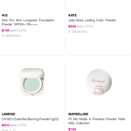
4U2
KATE
Skin Pro Skin Longwear Foundation
Jelly-Gloss Lasting Color Powder
Powder SPF50+ PA++++
(10%)
฿648
฿720
(33%)
฿199
฿299
2 Variations
5 Variations
LANEIGE
MAYBELLINE
LN.NEO.Essential.Blurring.Powder7g(22)
Fit Me Matte & Poreless Powder Hello
Kitty Collection
(10%)
฿810
฿900
฿169
size 7 G