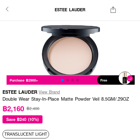
ESTEE LAUDER
+2
Purchase ฿2900+
Free
ESTEE LAUDER
View Brand
Double Wear Stay-In-Place Matte Powder Veil 8.5GM/.29OZ
฿2,160
฿2,400
Save
฿240 (10%)
TRANSLUCENT LIGHT