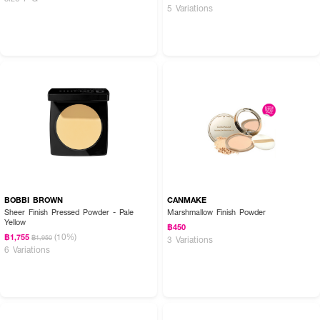
5 Variations
BOBBI BROWN
CANMAKE
Sheer Finish Pressed Powder - Pale
Marshmallow Finish Powder
Yellow
฿450
(10%)
฿1,755
฿1,950
3 Variations
6 Variations