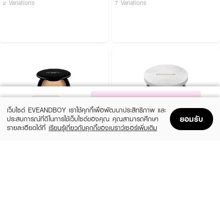
2 Variations
7 Variations
NOTIFY ME
เว็บไซต์ EVEANDBOY เราใช้คุกกี้เพื่อพัฒนาประสิทธิภาพ และ
ยอมรับ
ประสบการณ์ที่ดีในการใช้เว็บไซต์ของคุณ คุณสามารถศึกษา
รายละเอียดได้ที่
เรียนรู้เกี่ยวกับคุกกี้ของเบราว์เซอร์เพิ่มเติม
Home
Home
Promotions
Promotions
Shopping Bag
Shopping Bag
Account
Account
L'OREAL
SRICHAND
Infallible Oilkiller Lasting Powder
Skin Booster Flawless Foundation Powder
SPF50+ PA++++
฿229
(72%)
฿99
฿350
6 Variations
4 Variations