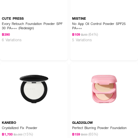
CUTE PRESS
MISTINE
Evory Retouch Foundation Powder SPF
No App Oil Control Powder SPF25
30 PA+++ (Redesign)
PA+++
(64%)
฿390
฿109
฿299
6 Variations
5 Variations
KANEBO
GLAD2GLOW
Crystallized Fix Powder
Perfect Blurring Powder Foundation
(15%)
(65%)
฿1,700
฿159
฿2,000
฿459