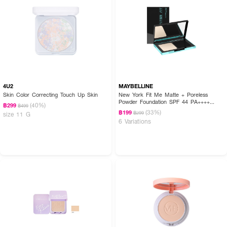
4U2
MAYBELLINE
Skin Color Correcting Touch Up Skin
New York Fit Me Matte + Poreless
Powder Foundation SPF 44 PA++++
(40%)
฿299
฿499
Ultmt TWC SPF
(33%)
฿199
฿299
size 11 G
6 Variations