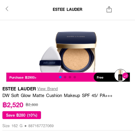
ESTEE LAUDER
+2
Purchase ฿2900+
Free
ESTEE LAUDER
View Brand
DW Soft Glow Matte Cushion Makeup SPF 45/ PA+++
฿2,520
฿2,800
Save
฿280 (10%)
Size 162 G • 887167727069