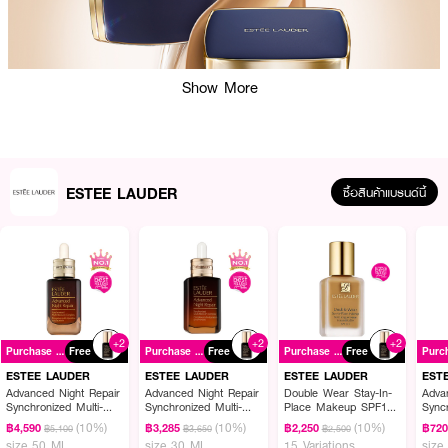
Show More
ESTEE LAUDER
ซื้อสินค้าแบรนด์นี้
ผลลัพธ์ที่ได้ :
+2
+2
+2
Purchase ฿2900+
Free
Purchase ฿2900+
Free
Purchase ฿2900+
Free
· รองพื้นคุชชั่นติดทนนาน 24 ชั่วโมง
ESTEE LAUDER
ESTEE LAUDER
ESTEE LAUDER
EST
· เนื้อบางเบาสบายผิว เผยลุคผิวสวยเป็นธรรมชาติ
Advanced Night Repair
Advanced Night Repair
Double Wear Stay-In-
Adva
Synchronized Multi-
Synchronized Multi-
Place Makeup SPF10
Syncr
· เนื้อเกลี่ยง่าย ไม่ทิ้งคราบ
Recovery Complex
Recovery Complex
PA++
Reco
(10%)
(10%)
(10%)
฿4,590
฿3,285
฿2,250
฿72
฿5,100
฿3,650
฿2,500
size 50 ML
size 30 ML
15 Variations
size