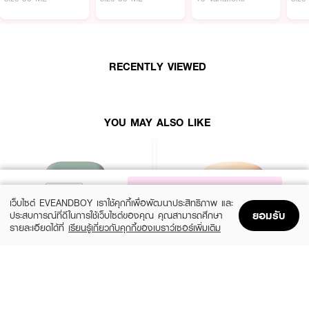
· สีไม่ดรอบระหว่างวัน ไม่ทำให้ผิวมันหรือดูหนาเกินไป
· ปกปิดได้เรียบเนียนตั้งแต่ medium ไปถึง full coverage
· พร้อมกลิ่นหอมบางเบาแนวฟลอรัลและซิตรัส
RECENTLY VIEWED
· มาพร้อมตลับแบบใหม่ที่รีฟีลได้
· สี 1W1 BONE
· ปริมาณ 28 g.
YOU MAY ALSO LIKE
NOTIFY ME
เว็บไซต์ EVEANDBOY เราใช้คุกกี้เพื่อพัฒนาประสิทธิภาพ และ
ยอมรับ
ประสบการณ์ที่ดีในการใช้เว็บไซต์ของคุณ คุณสามารถศึกษา
รายละเอียดได้ที่
เรียนรู้เกี่ยวกับคุกกี้ของเบราว์เซอร์เพิ่มเติม
Home
Home
Promotions
Promotions
Shopping Bag
Shopping Bag
Account
Account
LANEIGE
SKINTIFIC MAKEUP
Neo Cushion Matte 13N1 15G*2 (23
Cover All Perfect Cushion SPF35
PA++++
(10%)
฿1,350
฿1,500
(50%)
฿379
฿759
5 Variations