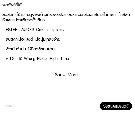
ผลลัพธ์ที่ได้ :
ลิปสติกเนื้อแมทต์ดุจแพรไหมที่รังสรรอย่างปราณีต สะดวกสบายในการทา ให้สีสัน
ชัดเจนแม้ทาเพียงครั้งเดียว
· ESTEE LAUDER Gemini Lipstick
· ลิปสติกเนื้อแมตต์ เนื้อนุ่มเกลี่ยง่าย
· พิกเม้นท์แน่น ให้สีสดติดทนนาน
· สี LS-110 Wrong Place, Right Time
Show More
How to Use :
ทาลงบนริมฝีปากโดยตรง เริ่มจากตรงกลางริมฝีปากและเกลี่ยออกไปทางมุมปาก
สามารถทาเพิ่มได้ตามต้องการ
ซื้อสินค้าแบรนด์นี้