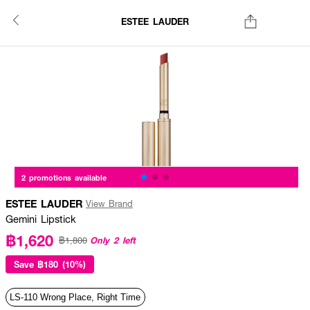
ESTEE LAUDER
2 promotions available
ESTEE LAUDER
View Brand
Gemini Lipstick
฿1,620
Only 2 left
฿1,800
Save
฿180 (10%)
LS-110 Wrong Place, Right Time