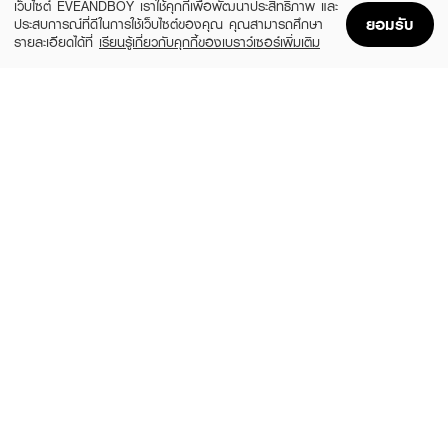
เว็บไซต์ EVEANDBOY เราใช้คุกกี้เพื่อพัฒนาประสิทธิภาพ และ
ยอมรับ
ประสบการณ์ที่ดีในการใช้เว็บไซต์ของคุณ คุณสามารถศึกษา
รายละเอียดได้ที่
เรียนรู้เกี่ยวกับคุกกี้ของเบราว์เซอร์เพิ่มเติม
Home
Home
Promotions
Promotions
Shopping Bag
Shopping Bag
Account
Account
MAC
BOBBI BROWN
Macximal Matte Lipstick
Crushed Lip Color
(10%)
(10%)
฿900
฿1,350
฿1,000
฿1,500
28 Variations
12 Variations
MAC
L'OREAL