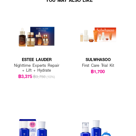
ESTEE LAUDER
SULWHASOO
Nighttime Experts Repair
First Care Trial Kit
+ Lift + Hydrate
฿1,700
฿3,375
฿3,750
(10%)