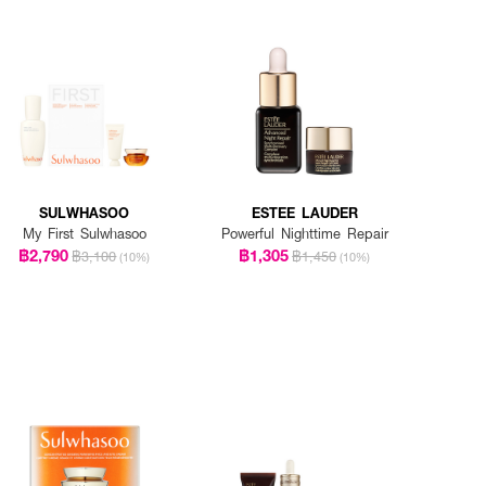
SULWHASOO
ESTEE LAUDER
My First Sulwhasoo
Powerful Nighttime Repair
฿2,790
฿1,305
฿3,100
฿1,450
(10%)
(10%)