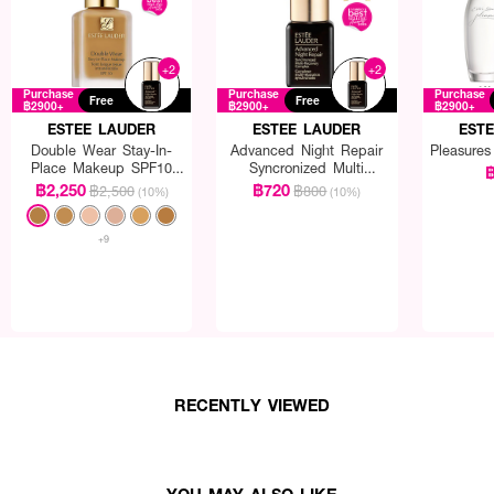
+2
+2
Purchase
Purchase
Purchase
Free
Free
฿2900+
฿2900+
฿2900+
ESTEE LAUDER
ESTEE LAUDER
EST
Double Wear Stay-In-
Advanced Night Repair
Pleasure
Place Makeup SPF10
Syncronized Multi
฿
PA++
Recovery Complex
฿2,250
฿720
฿2,500
฿800
(10%)
(10%)
+9
RECENTLY VIEWED
YOU MAY ALSO LIKE