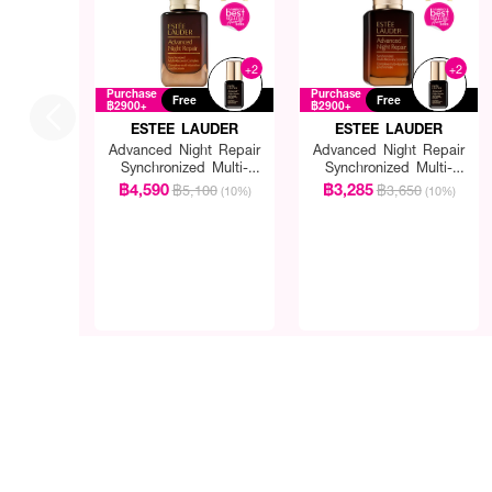
+2
+2
Purchase
Purchase
Free
Free
฿2900+
฿2900+
ESTEE LAUDER
ESTEE LAUDER
Advanced Night Repair
Advanced Night Repair
Synchronized Multi-
Synchronized Multi-
Recovery Complex
Recovery Complex
฿4,590
฿3,285
฿5,100
฿3,650
(10%)
(10%)