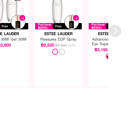
+2
+2
Purchase
Purchase
Free
Free
Free
฿2900+
฿2900+
EE LAUDER
ESTEE LAUDER
ESTEE LAUDER
s 30Ml Get 30Ml
Pleasures EDP Spray
Advanced Night Repa
Eye Supercharged Ge
2,800
฿2,520
฿2,800
(10%)
Creme Synchronize
฿3,195
฿3,550
(10%
Multi-Recovery