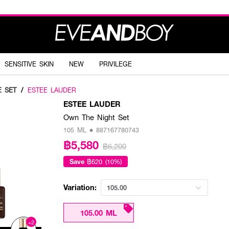
SENSITIVE SKIN
NEW
PRIVILEGE
E SET
/
ESTEE LAUDER
ESTEE LAUDER
Own The Night Set
105 ML • 887167780743
฿5,580
฿6,200
Save
฿620 (10%)
Variation:
105.00
105.00 ML
+2