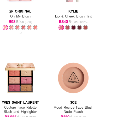
2P ORIGINAL
KYLIE
Oh My Blush
Lip & Cheek Blush Tint
฿98
฿840
฿299
฿1,050
(67%)
(20%)
+8
YVES SAINT LAURENT
3CE
Couture Face Palette
Mood Recipe Face Blush
Blush and Highlighter
Nude Peach
฿3,555
฿350