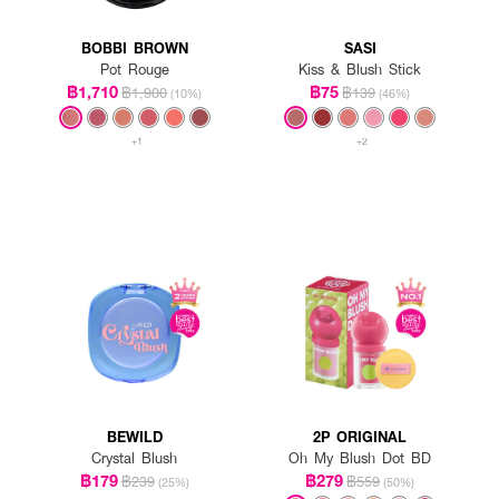
BOBBI BROWN
SASI
Pot Rouge
Kiss & Blush Stick
฿1,710
฿75
฿1,900
฿139
(10%)
(46%)
+1
+2
BEWILD
2P ORIGINAL
Crystal Blush
Oh My Blush Dot BD
฿179
฿279
฿239
฿559
(25%)
(50%)