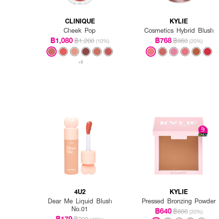
CLINIQUE
KYLIE
Cheek Pop
Cosmetics Hybrid Blush
฿1,080
฿768
฿1,200
฿960
(10%)
(20%)
+8
4U2
KYLIE
Dear Me Liquid Blush
Pressed Bronzing Powder
No.01
฿640
฿800
(20%)
฿179