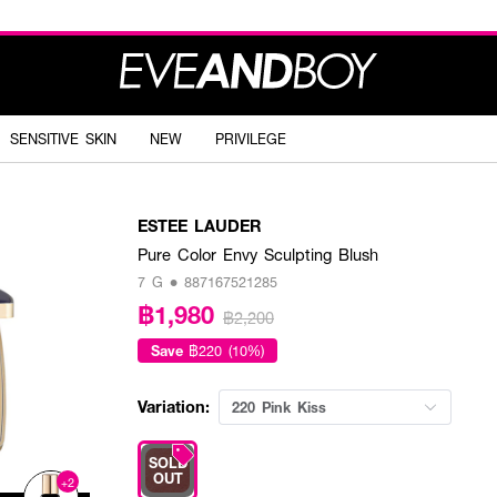
SENSITIVE SKIN
NEW
PRIVILEGE
ESTEE LAUDER
Pure Color Envy Sculpting Blush
7 G • 887167521285
฿1,980
฿2,200
Save
฿220 (10%)
Variation:
220 Pink Kiss
SOLD
OUT
+2