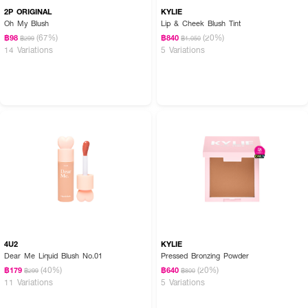
2P ORIGINAL
KYLIE
Oh My Blush
Lip & Cheek Blush Tint
(67%)
(20%)
฿98
฿840
฿299
฿1,050
14 Variations
5 Variations
4U2
KYLIE
Dear Me Liquid Blush No.01
Pressed Bronzing Powder
(40%)
(20%)
฿179
฿640
฿299
฿800
11 Variations
5 Variations