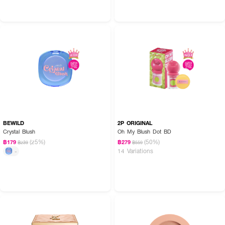
BEWILD
2P ORIGINAL
Crystal Blush
Oh My Blush Dot BD
(25%)
(50%)
฿179
฿279
฿239
฿559
14 Variations
-