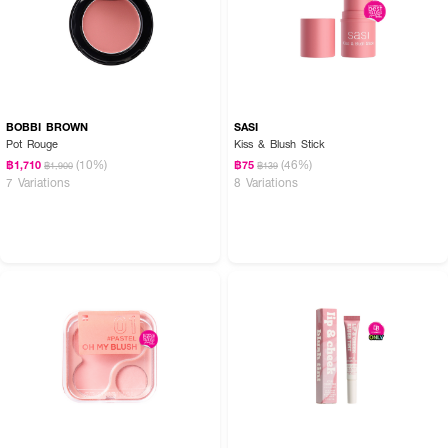
BOBBI BROWN
SASI
Pot Rouge
Kiss & Blush Stick
(10%)
(46%)
฿1,710
฿75
฿1,900
฿139
7 Variations
8 Variations