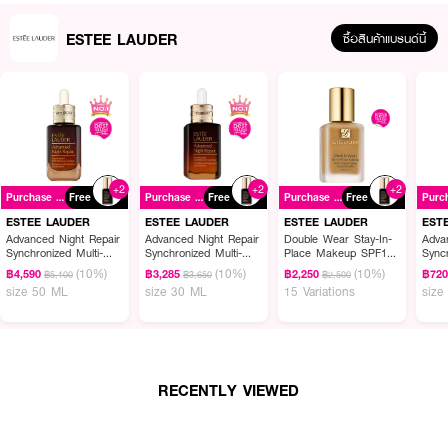
ESTEE LAUDER
ซื้อสินค้าแบรนด์นี้
+2
+2
+2
Purchase ฿2900+
Free
Purchase ฿2900+
Free
Purchase ฿2900+
Free
ESTEE LAUDER
ESTEE LAUDER
ESTEE LAUDER
EST
Advanced Night Repair
Advanced Night Repair
Double Wear Stay-In-
Adva
Synchronized Multi-
Synchronized Multi-
Place Makeup SPF10
Syncr
Recovery Complex
Recovery Complex
PA++
Reco
(10%)
(10%)
(10%)
฿4,590
฿3,285
฿2,250
฿72
฿5,100
฿3,650
฿2,500
size 50 ML
size 30 ML
15 Variations
size
RECENTLY VIEWED