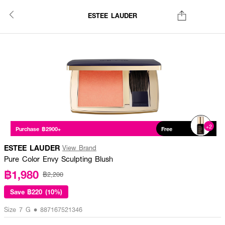
ESTEE LAUDER
+2
Purchase ฿2900+
Free
ESTEE LAUDER
View Brand
Pure Color Envy Sculpting Blush
฿1,980
฿2,200
Save
฿220 (10%)
Size 7 G • 887167521346