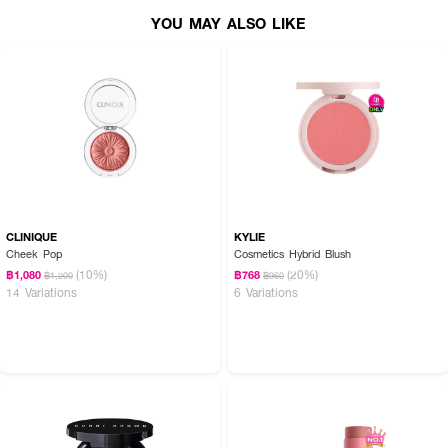
YOU MAY ALSO LIKE
CLINIQUE
KYLIE
Cheek Pop
Cosmetics Hybrid Blush
(10%)
(20%)
฿1,080
฿768
฿1,200
฿960
14 Variations
6 Variations