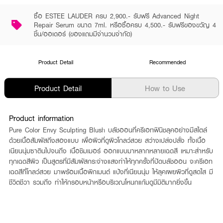
ซื้อ ESTEE LAUDER ครบ 2,900.- รับฟรี Advanced Night
Repair Serum ขนาด 7ml. หรือซื้อครบ 4,500.- รับฟรีของขวัญ 4
ชิ้น/ออเดอร์ (ของแถมมีจำนวนจำกัด)
Product Detail
Recommended
Product Detail
How to Use
Product information
Pure Color Envy Sculpting Blush บลัชออนที่ครีเอทฟินิชลุคอย่างมีสไตล์
ด้วยเนื้อสัมผัสถึงสองแบบ เพื่อผิวที่ดูผิวโกลว์สวย สว่างเปล่งปลั่ง ทั้งเนื้อ
เนียนนุ่มซาตินไปจนถึง เนื้อชิมเมอร์ ออกแบบมาหลากหลายเฉดสี เหมาะสำหรับ
ทุกเฉดสีผิว เป็นสูตรที่มีสัมผัสกระจ่างแสงทำให้ทุกครั้งที่ปัดบลัชออน จะครีเอท
เฉดสีที่โกลว์สวย มาพร้อมเนื้อพิกเมนต์ แป้งที่เนียนนุ่ม ให้ลุคเผยผิวที่ดูสดใส มี
ชีวิตชีวา รวมถึง ทำให้กรอบหน้าหรือบริเวณโหนกแก้มดูมีมิติมากยิ่งขึ้น