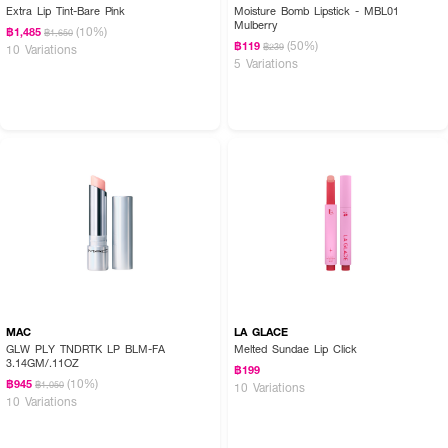
Extra Lip Tint-Bare Pink
Moisture Bomb Lipstick - MBL01
How to Use :
Mulberry
(10%)
฿1,485
฿1,650
(50%)
· เกลี่ยลิปบาล์มเบาๆบนริมฝีปาก แนะนำให้หมุนขึ้นเพียงเล็กน้อย ไม่เกิน 2 มม.
฿119
฿239
10 Variations
5 Variations
· เพื่อผลลัพธ์ที่ดีที่สุด ควรเก็บที่อุณหภูมิห้อง หลีกเลี่ยงการเก็บในที่ที่มีอุณหภูมิ
สูง หลีกเลี่ยงการจัดเก็บในที่มีแสงแดดส่อง
MAC
LA GLACE
GLW PLY TNDRTK LP BLM-FA
Melted Sundae Lip Click
3.14GM/.11OZ
฿199
(10%)
฿945
฿1,050
10 Variations
10 Variations