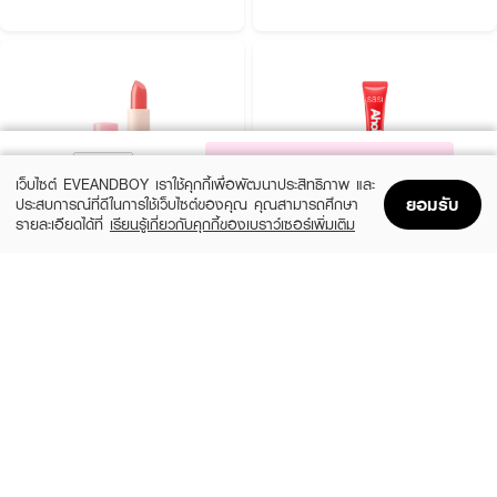
NOTIFY ME
เว็บไซต์ EVEANDBOY เราใช้คุกกี้เพื่อพัฒนาประสิทธิภาพ และ
ยอมรับ
ประสบการณ์ที่ดีในการใช้เว็บไซต์ของคุณ คุณสามารถศึกษา
รายละเอียดได้ที่
เรียนรู้เกี่ยวกับคุกกี้ของเบราว์เซอร์เพิ่มเติม
Home
Home
Promotions
Promotions
Shopping Bag
Shopping Bag
Account
Account
CUTE PRESS
SASI
Hya Tinted Lip Balm
Aholic Jelly Tint Balm
(11%)
(72%)
฿76
฿39
฿85
฿139
6 Variations
10 Variations