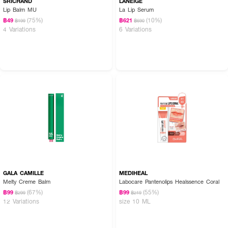
SRICHAND
LANEIGE
Lip Balm MU
La Lip Serum
(75%)
(10%)
฿49
฿621
฿199
฿690
4 Variations
6 Variations
GALA CAMILLE
MEDIHEAL
Melty Creme Balm
Labocare Pantenolips Healssence Coral
(67%)
(55%)
฿99
฿99
฿299
฿219
12 Variations
size 10 ML