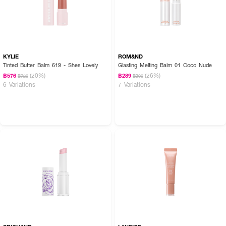
KYLIE
ROM&ND
Tinted Butter Balm 619 - Shes Lovely
Glasting Melting Balm 01 Coco Nude
(20%)
(26%)
฿576
฿289
฿720
฿390
6 Variations
7 Variations