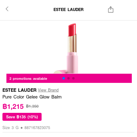
ESTEE LAUDER
2 promotions available
ESTEE LAUDER
View Brand
Pure Color Gelee Glow Balm
฿1,215
฿1,350
Save
฿135 (10%)
Size 3 G • 887167823075