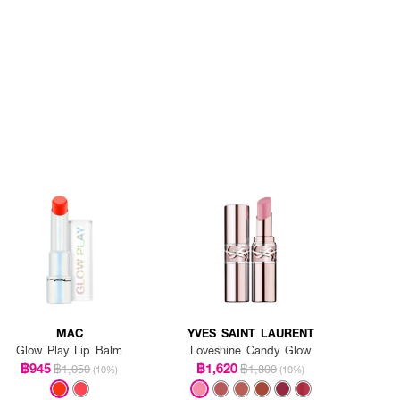
MAC
YVES SAINT LAURENT
Glow Play Lip Balm
Loveshine Candy Glow
฿945
฿1,620
฿1,050
฿1,800
(10%)
(10%)