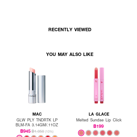
RECENTLY VIEWED
YOU MAY ALSO LIKE
MAC
LA GLACE
GLW PLY TNDRTK LP
Melted Sundae Lip Click
BLM-FA 3.14GM/.11OZ
฿199
฿945
฿1,050
(10%)