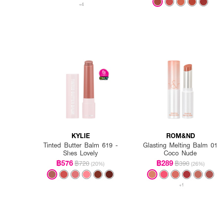
+4
KYLIE
ROM&ND
Tinted Butter Balm 619 -
Glasting Melting Balm 01
Shes Lovely
Coco Nude
฿576
฿289
฿720
฿390
(20%)
(26%)
+1