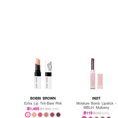
BOBBI BROWN
IN2IT
Extra Lip Tint-Bare Pink
Moisture Bomb Lipstick -
MBL01 Mulberry
฿1,485
฿1,650
(10%)
฿119
฿239
(50%)