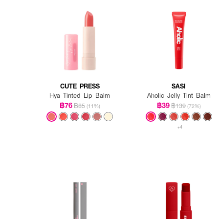
CUTE PRESS
SASI
Hya Tinted Lip Balm
Aholic Jelly Tint Balm
฿76
฿39
฿85
฿139
(11%)
(72%)
+4