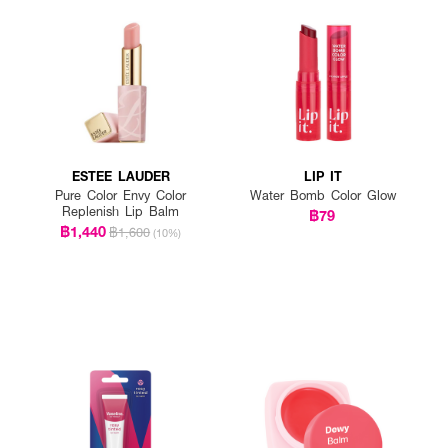
ESTEE LAUDER
LIP IT
Pure Color Envy Color
Water Bomb Color Glow
Replenish Lip Balm
฿79
฿1,440
฿1,600
(10%)