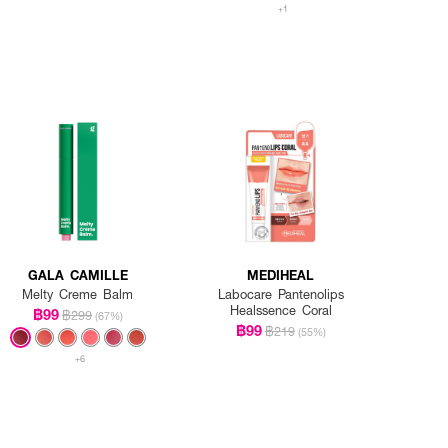
+1
GALA CAMILLE
MEDIHEAL
Melty Creme Balm
Labocare Pantenolips
Healssence Coral
฿99
฿299
(67%)
฿99
฿219
(55%)
+6