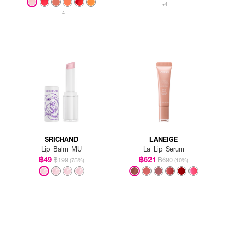
+4
+4
SRICHAND
LANEIGE
Lip Balm MU
La Lip Serum
฿49
฿621
฿199
฿690
(75%)
(10%)