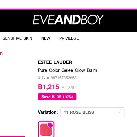
SENSITIVE SKIN
NEW
PRIVILEGE
ER
ESTEE LAUDER
Pure Color Gelee Glow Balm
3 G • 887167852853
฿1,215
฿1,350
Save
฿135 (10%)
Variation:
11 ROSE BLISS