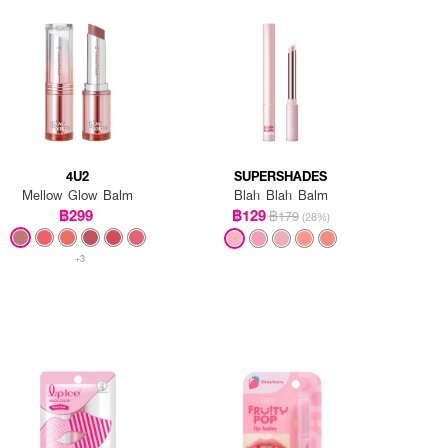
4U2
SUPERSHADES
Mellow Glow Balm
Blah Blah Balm
฿299
฿129
฿179
(28%)
+3