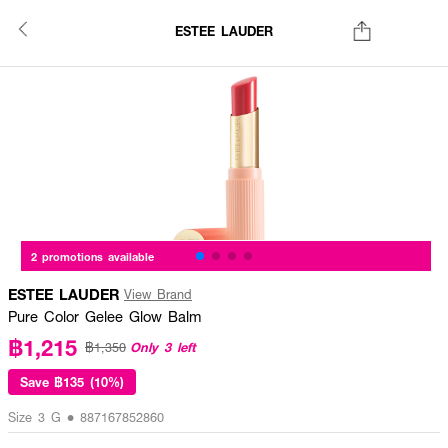
ESTEE LAUDER
2 promotions available
ESTEE LAUDER
View Brand
Pure Color Gelee Glow Balm
฿1,215
Only 3 left
฿1,350
Save
฿135 (10%)
Size 3 G • 887167852860