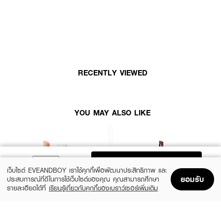
บุคคล ให้ลุคที่ดูเป็นธรรมชาติและสุขภาพดี
● pH Balance Color: เฉดสีที่เปลี่ยนตามค่า pH ของริมฝีปาก เพื่อมอบสีสันที่
เป็นเอกลักษณ์เฉพาะตัวคุณ
● Dazzling Jewel Collection: คอลเลกชันเฉดสีใหม่ที่ได้รับแรงบันดาลใจจาก
อัญมณีเพื่อความโชคลาภและความเปล่งประกาย
RECENTLY VIEWED
● Deep Nourishment: ผสานคุณค่าการบำรุงจาก Raspberry Leaf Extract
และ Avocado Oil เพื่อริมฝีปากที่เนียนนุ่ม
YOU MAY ALSO LIKE
● 8-Hour Longwear: ให้สีสันสดใสสม่ำเสมอและติดทนนานสูงสุด 8 ชั่วโมง
● Oil-Infused Texture: เนื้อเจลลี่ที่ละลายกลายเป็นออยล์ มอบความเงางามและ
เบาสบายผิว
● 4 New Shades: มาพร้อมสีลิมิเต็ด ได้แก่ Coral Vitality, Rose Bliss, Ruby
Charm และ Lucky Peridot
ADD TO BAG
เว็บไซต์ EVEANDBOY เราใช้คุกกี้เพื่อพัฒนาประสิทธิภาพ และ
● เลขที่ใบจดแจ้ง: 10-2-6900006151
ยอมรับ
ประสบการณ์ที่ดีในการใช้เว็บไซต์ของคุณ คุณสามารถศึกษา
รายละเอียดได้ที่
เรียนรู้เกี่ยวกับคุกกี้ของเบราว์เซอร์เพิ่มเติม
● ปริมาณ: 3 g
Home
Home
Promotions
Promotions
Shopping Bag
Shopping Bag
Account
Account
BOBBI BROWN
IN2IT