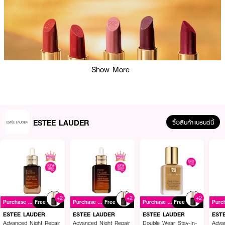
Show More
ESTEE LAUDER
ซื้อสินค้าแบรนด์นี้
ผลลัพธ์ที่ได้:
+2
+2
+2
Purchase ฿2900+
Free
Purchase ฿2900+
Free
Purchase ฿2900+
Free
มอบประสบการณ์ใหม่ของลิปแมตต์ที่บางเบาและสบายผิว ด้วย BlurFusion
ESTEE LAUDER
ESTEE LAUDER
ESTEE LAUDER
EST
Technology ที่ให้ฟินิชซอฟต์โฟกัสแบบฟุ้งเบลอ กลบความไม่สม่ำเสมอของริม
Advanced Night Repair
Advanced Night Repair
Double Wear Stay-In-
Adva