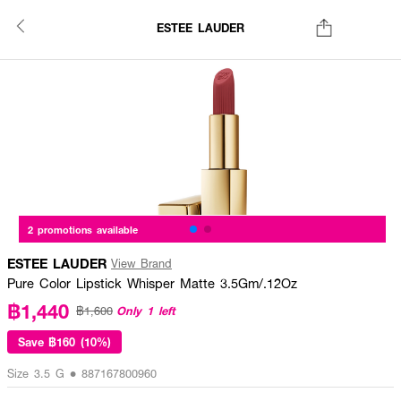
ESTEE LAUDER
2 promotions available
ESTEE LAUDER
View Brand
Pure Color Lipstick Whisper Matte 3.5Gm/.12Oz
฿1,440
Only 1 left
฿1,600
Save
฿160 (10%)
Size 3.5 G • 887167800960