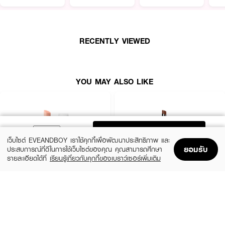
RECENTLY VIEWED
YOU MAY ALSO LIKE
ADD TO BAG
เว็บไซต์ EVEANDBOY เราใช้คุกกี้เพื่อพัฒนาประสิทธิภาพ และ
ยอมรับ
ประสบการณ์ที่ดีในการใช้เว็บไซต์ของคุณ คุณสามารถศึกษา
รายละเอียดได้ที่
เรียนรู้เกี่ยวกับคุกกี้ของเบราว์เซอร์เพิ่มเติม
Home
Home
Promotions
Promotions
Shopping Bag
Shopping Bag
Account
Account
BOBBI BROWN
IN2IT
Extra Lip Tint-Bare Pink
Moisture Bomb Lipstick - MBL01
Mulberry
(10%)
฿1,485
฿1,650
(50%)
฿119
฿239
10 Variations
5 Variations