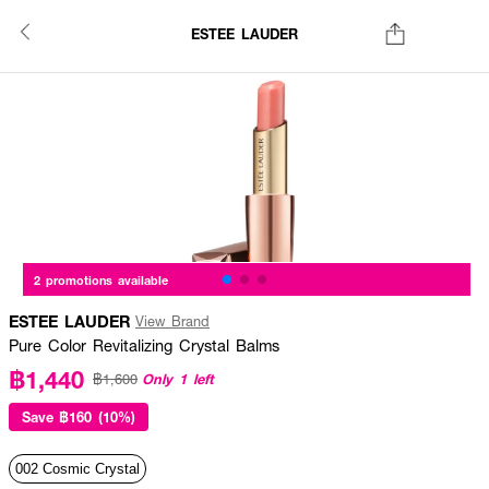
ESTEE LAUDER
2 promotions available
ESTEE LAUDER
View Brand
Pure Color Revitalizing Crystal Balms
฿1,440
Only 1 left
฿1,600
Save
฿160 (10%)
002 Cosmic Crystal