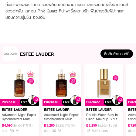
ที่จะนำพาพลังงานที่ดี ช่วยผ่อนคลายความเครียด และแรงบันดาลใจจากเฉดสี
ของอำพัน เฉกเช่น Pink Quatz ที่นำพาซึ่งความรัก ฟื้นบำรุงริมฝีปากและ
มอบความชุ่มชื่น อวบอิ่ม
ESTEE LAUDER
ซื้อสินค้าแบรนด์นี้
+2
+2
+2
Purchase ฿2900+
Free
Purchase ฿2900+
Free
Purchase ฿2900+
Free
ESTEE LAUDER
ESTEE LAUDER
ESTEE LAUDER
EST
Advanced Night Repair
Advanced Night Repair
Double Wear Stay-In-
Adva
Synchronized Multi-
Synchronized Multi-
Place Makeup SPF10
Syncr
Recovery Complex
Recovery Complex
PA++
Reco
(10%)
(10%)
(10%)
฿4,590
฿3,285
฿2,250
฿72
฿5,100
฿3,650
฿2,500
size 50 ML
size 30 ML
15 Variations
size