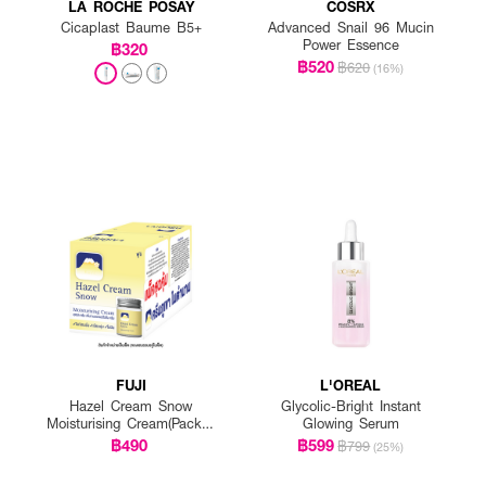
LA ROCHE POSAY
COSRX
Cicaplast Baume B5+
Advanced Snail 96 Mucin
Power Essence
฿320
฿520
฿620
(16%)
FUJI
L'OREAL
Hazel Cream Snow
Glycolic-Bright Instant
Moisturising Cream(Pack 1
Glowing Serum
Get 1 Free)
฿490
฿599
฿799
(25%)