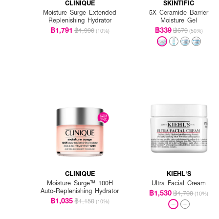
CLINIQUE
SKINTIFIC
Moisture Surge Extended
5X Ceramide Barrier
Replenishing Hydrator
Moisture Gel
฿1,791
฿339
฿1,990
฿679
(10%)
(50%)
CLINIQUE
KIEHL'S
Moisture Surge™ 100H
Ultra Facial Cream
Auto-Replenishing Hydrator
฿1,530
฿1,700
(10%)
฿1,035
฿1,150
(10%)