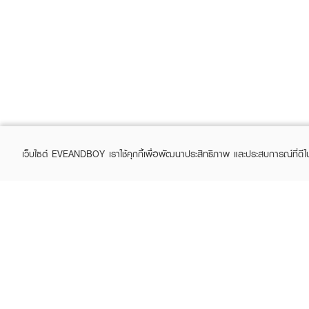
เว็บไซต์ EVEANDBOY เราใช้คุกกี้เพื่อพัฒนาประสิทธิภาพ และประสบการณ์ที่ดี
ABOUT EVEANDBOY
CUS
Brand story
Online
Privacy Policy
Find a
Terms and Conditions
Contac