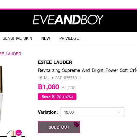
SENSITIVE SKIN
NEW
PRIVILEGE
EE LAUDER
ESTEE LAUDER
Revitalizing Supreme And Bright Power Soft Cr
15 ML • 887167575011
฿1,080
฿1,200
Save
฿120 (10%)
Variation:
15.00
15.00 ML
SOLD OUT
+2