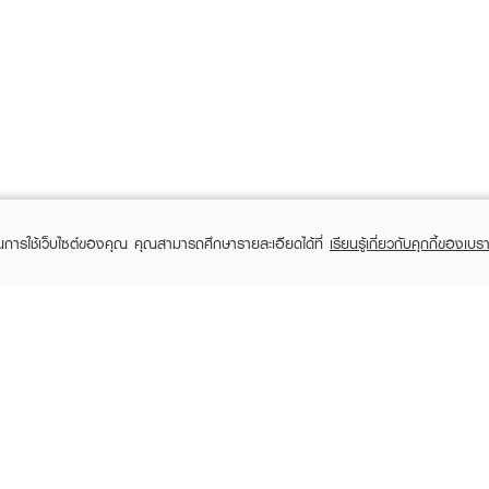
ในการใช้เว็บไซต์ของคุณ คุณสามารถศึกษารายละเอียดได้ที่
เรียนรู้เกี่ยวกับคุกกี้ของเบรา
TOMER CARE
EVEANDBOY MEMBER
 Shopping
Member registration
 store
t us