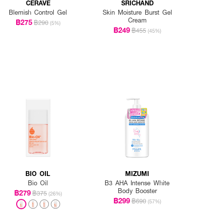
CERAVE
SRICHAND
Blemish Control Gel
Skin Moisture Burst Gel
Cream
฿275
฿290
(5%)
฿249
฿455
(45%)
BIO OIL
MIZUMI
Bio Oil
B3 AHA Intense White
Body Booster
฿279
฿375
(26%)
฿299
฿690
(57%)