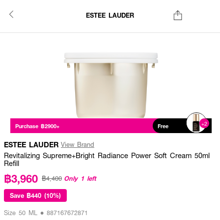
ESTEE LAUDER
+2
Purchase ฿2900+
Free
ESTEE LAUDER
View Brand
Revitalizing Supreme+Bright Radiance Power Soft Cream 50ml
Refill
฿3,960
Only 1 left
฿4,400
Save
฿440 (10%)
Size 50 ML • 887167672871