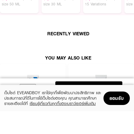
· ลูบไล้เนื้อครีมให้ทั่วใบหน้าและลำคอเบาๆ เป็นประจำทั้งเช้าและก่อนนอน
size 50 ML
size 30 ML
15 Variations
size
· แนะนำใช้ร่วมกับผลิตภัณฑ์ในกลุ่ม Revitalizing Supreme+ เพื่อผลลัพธ์ที่ดีที่สุด
RECENTLY VIEWED
YOU MAY ALSO LIKE
ADD TO BAG
เว็บไซต์ EVEANDBOY เราใช้คุกกี้เพื่อพัฒนาประสิทธิภาพ และ
ยอมรับ
ประสบการณ์ที่ดีในการใช้เว็บไซต์ของคุณ คุณสามารถศึกษา
รายละเอียดได้ที่
เรียนรู้เกี่ยวกับคุกกี้ของเบราว์เซอร์เพิ่มเติม
Home
Home
Promotions
Promotions
Shopping Bag
Shopping Bag
Account
Account
CERAVE
LA ROCHE POSAY
Oil Control Moisturising Gel-Cream
Cicaplast Baume B5+ SPF 50
฿690
฿890