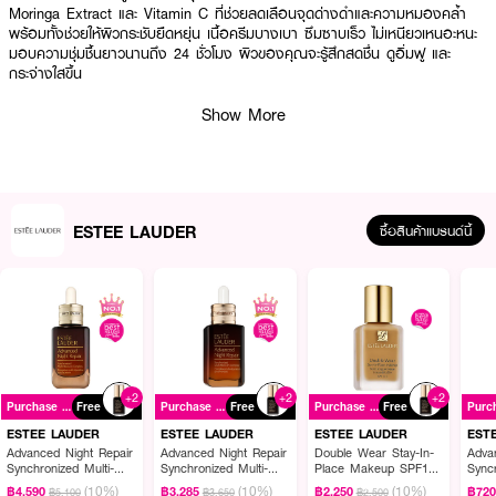
Moringa Extract และ Vitamin C ที่ช่วยลดเลือนจุดด่างดำและความหมองคล้ำ
พร้อมทั้งช่วยให้ผิวกระชับยืดหยุ่น เนื้อครีมบางเบา ซึมซาบเร็ว ไม่เหนียวเหนอะหนะ
มอบความชุ่มชื้นยาวนานถึง 24 ชั่วโมง ผิวของคุณจะรู้สึกสดชื่น ดูอิ่มฟู และ
กระจ่างใสขึ้น
· เอสเต้ ลอเดอร์ รีไวทัลไลซิ่ง ซูพรีม+ ไบรท์ เรเดียนซ์ พาวเวอร์ ซอฟท์ ครีม
Show More
· ฟื้นฟูผิวให้กระจ่างใสอย่างสมบูรณ์แบบ
· ช่วยลดเลือนจุดด่างดำและริ้วรอยแห่งวัย
· ยกกระชับผิว พร้อมปรับผิวให้เรียบเนียนขึ้น
ESTEE LAUDER
ซื้อสินค้าแบรนด์นี้
· เติมเต็มความชุ่มชื้นยาวนานถึง 24 ชั่วโมง
· เนื้อครีมบางเบา ซึมง่าย ไม่เหนียวเหนอะหนะ
· เหมาะสำหรับทุกสภาพผิว โดยเฉพาะผิวที่มีปัญหาจุดด่างดำและหมองคล้ำ
How to Use:
+2
+2
+2
Purchase ฿2900+
Free
Purchase ฿2900+
Free
Purchase ฿2900+
Free
· หลังทำความสะอาดผิวหน้าและลงเซรั่ม
ESTEE LAUDER
ESTEE LAUDER
ESTEE LAUDER
EST
Advanced Night Repair
Advanced Night Repair
Double Wear Stay-In-
Adva
· ตักเนื้อครีมในปริมาณพอเหมาะ
Synchronized Multi-
Synchronized Multi-
Place Makeup SPF10
Syncr
Recovery Complex
Recovery Complex
PA++
Reco
(10%)
(10%)
(10%)
฿4,590
฿3,285
฿2,250
฿72
฿5,100
฿3,650
฿2,500