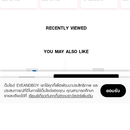
ผลลัพธ์ที่ได้:
Revitalizing Supreme+ Bright Radiance Power Soft Creme Moisturizer
ช่วยเผยผิวสวยสมบูรณ์แบบในทุกมิติ ด้วยส่วนผสมอันทรงพลังจากเทคโนโลยี
RECENTLY VIEWED
Moringa Extract และ Vitamin C ที่ช่วยลดเลือนจุดด่างดำและความหมองคล้ำ
พร้อมทั้งช่วยให้ผิวกระชับยืดหยุ่น เนื้อครีมบางเบา ซึมซาบเร็ว ไม่เหนียวเหนอะหนะ
มอบความชุ่มชื้นยาวนานถึง 24 ชั่วโมง ผิวของคุณจะรู้สึกสดชื่น ดูอิ่มฟู และ
กระจ่างใสขึ้น
YOU MAY ALSO LIKE
· เอสเต้ ลอเดอร์ รีไวทัลไลซิ่ง ซูพรีม+ ไบรท์ เรเดียนซ์ พาวเวอร์ ซอฟท์ ครีม
· ฟื้นฟูผิวให้กระจ่างใสอย่างสมบูรณ์แบบ
· ช่วยลดเลือนจุดด่างดำและริ้วรอยแห่งวัย
ADD TO BAG
· ยกกระชับผิว พร้อมปรับผิวให้เรียบเนียนขึ้น
เว็บไซต์ EVEANDBOY เราใช้คุกกี้เพื่อพัฒนาประสิทธิภาพ และ
ยอมรับ
ประสบการณ์ที่ดีในการใช้เว็บไซต์ของคุณ คุณสามารถศึกษา
· เติมเต็มความชุ่มชื้นยาวนานถึง 24 ชั่วโมง
รายละเอียดได้ที่
เรียนรู้เกี่ยวกับคุกกี้ของเบราว์เซอร์เพิ่มเติม
Home
Home
Promotions
Promotions
Shopping Bag
Shopping Bag
Account
Account
· เนื้อครีมบางเบา ซึมง่าย ไม่เหนียวเหนอะหนะ
· เหมาะสำหรับทุกสภาพผิว โดยเฉพาะผิวที่มีปัญหาจุดด่างดำและหมองคล้ำ
CERAVE
LA ROCHE POSAY
Oil Control Moisturising Gel-Cream
Cicaplast Baume B5+ SPF 50
฿690
฿890
size 52 ML
size 40 ML