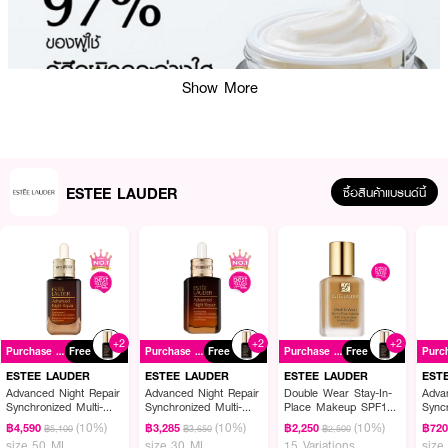
Show More
ESTEE LAUDER
ซื้อสินค้าแบรนด์นี้
+2
+2
+2
Purchase ฿2900+
Free
Purchase ฿2900+
Free
Purchase ฿2900+
Free
ESTEE LAUDER
ESTEE LAUDER
ESTEE LAUDER
EST
Advanced Night Repair
Advanced Night Repair
Double Wear Stay-In-
Adva
Synchronized Multi-
Synchronized Multi-
Place Makeup SPF10
Syncr
Recovery Complex
Recovery Complex
PA++
Reco
(10%)
(10%)
(10%)
฿4,590
฿3,285
฿2,250
฿72
฿5,100
฿3,650
฿2,500
size 50 ML
size 30 ML
15 Variations
size