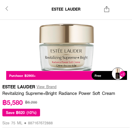
ESTEE LAUDER
+2
Purchase ฿2900+
Free
ESTEE LAUDER
View Brand
Revitalizing Supreme+Bright Radiance Power Soft Cream
฿5,580
฿6,200
Save
฿620 (10%)
Size 75 ML • 887167672888