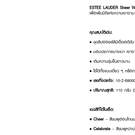
ESTEE LAUDER Sheer Won
เพื่อเพิ่มมิติแห่งความเงาง
คุณสมบัติเด่น:
• ชุดลิปออยล์ลิมิเต็ดเอดิชัน
• มอบประกายบางเบา เงางา
• เติมความชุ่มชื้นยาวนาน
• ใช้ได้ทั้งแบบเดี่ยว ๆ หรือ
• เลขที่จดแจ้ง:
10-2-6800
•
ปริมาณสุทธิ:
110 กรัม (3
เฉดสีที่ได้ในเซ็ต:
• Cheer
– สีชมพูอ่อนโทนบ
•
Celebrate
– สีชมพูหวา