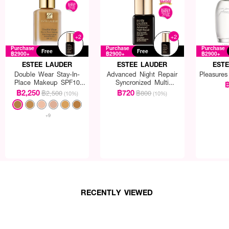
+2
+2
Purchase
Purchase
Purchase
Free
Free
฿2900+
฿2900+
฿2900+
ESTEE LAUDER
ESTEE LAUDER
EST
Double Wear Stay-In-
Advanced Night Repair
Pleasure
Place Makeup SPF10
Syncronized Multi
฿
PA++
Recovery Complex
฿2,250
฿720
฿2,500
฿800
(10%)
(10%)
+9
RECENTLY VIEWED