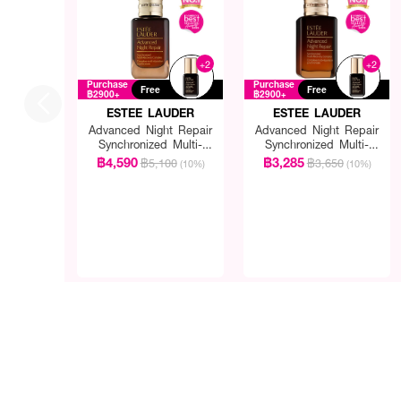
+2
+2
Purchase
Purchase
Free
Free
฿2900+
฿2900+
ESTEE LAUDER
ESTEE LAUDER
Advanced Night Repair
Advanced Night Repair
Synchronized Multi-
Synchronized Multi-
Recovery Complex
Recovery Complex
฿4,590
฿3,285
฿5,100
฿3,650
(10%)
(10%)