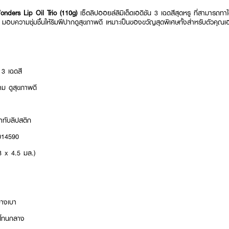
ders Lip Oil Trio (110g)
เซ็ตลิปออยล์ลิมิเต็ดเอดิชัน 3 เฉดสีสุดหรู ที่สามารถทา
าม มอบความชุ่มชื้นให้ริมฝีปากดูสุขภาพดี เหมาะเป็นของขวัญสุดพิเศษทั้งสำหรับตัวคุ
 3 เฉดสี
ม ดูสุขภาพดี
ทาทับลิปสติก
014590
 x 4.5 มล.)
างเบา
นโทนกลาง