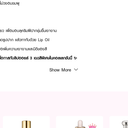
ี่ม่วงอมชมพู
ยว เพื่อมอบลุคริมฝีปากชุ่มชื้นเงางาม
ำหนดรูปปาก แล้วทาทับด้วย Lip Oil
่อเพิ่มความเงางามและมิติของสี
ุกโอกาสกับลิปออยล์ 3 เฉดสีพิเศษในคอลเลกชันนี้ ✨
Show More