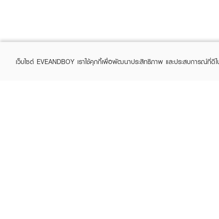
เว็บไซต์ EVEANDBOY เราใช้คุกกี้เพื่อพัฒนาประสิทธิภาพ และประสบการณ์ที่ดี
ABOUT EVEANDBOY
CUS
Brand story
Online
Privacy Policy
Find a
Terms and Conditions
Contac
Sell on EVEANDBOY
Whistleblowing