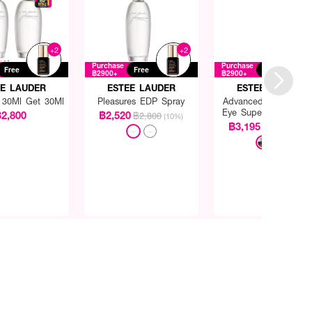
+2
+2
Purchase
Purchase
Free
Free
Free
฿2900+
฿2900+
EE LAUDER
ESTEE LAUDER
ESTEE LAUDER
s 30Ml Get 30Ml
Pleasures EDP Spray
Advanced Night Repa
Eye Supercharged Ge
2,800
฿2,520
฿2,800
(10%)
Creme Synchronize
฿3,195
฿3,550
(10%
Multi-Recovery