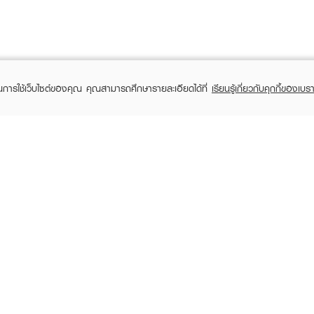
ในการใช้เว็บไซต์ของคุณ คุณสามารถศึกษารายละเอียดได้ที่
เรียนรู้เกี่ยวกับคุกกี้ของเบรา
TOMER CARE
EVEANDBOY MEMBER
 Shopping
Member registration
 store
t us