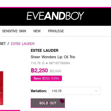
SENSITIVE SKIN
NEW
PRIVILEGE
SET
/
ESTEE LAUDER
ESTEE LAUDER
Sheer Wonders Lip Oil Trio
110.79 G • 887167790094
฿2,250
฿2,500
Save
฿250 (10%)
Variation:
110.79
110.79 G
SOLD OUT