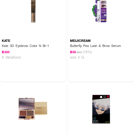
KATE
MEIJICREAM
Kate 3D Eyebrow Color N Br-1
Butterfly Pea Lash & Brow Serum
(16%)
฿350
฿58
฿69
6 Variations
size 3 G