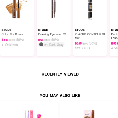
ETUDE
ETUDE
ETUDE
ETU
Color My Brows
Drawing Eyebrow '21
PLAY101.CONTOUR.DUO
Doub
#02
Foun
(50%)
(50%)
฿145
฿65
฿290
฿130
PA+
(50%)
฿295
฿55
฿590
2 Variations
#4 Dark Gray
size 7.6 G
4 Va
RECENTLY VIEWED
YOU MAY ALSO LIKE