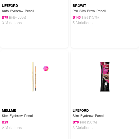
LIFEFORD
BROWIT
Auto Eyebrow Pencil
Pro Slim Brow Pencil
(50%)
(15%)
฿79
฿143
฿159
฿169
3 Variations
5 Variations
MELLME
LIFEFORD
Slim Eyebrow Pencil
Slim Eyebrow Pencil
(50%)
฿29
฿79
฿159
2 Variations
3 Variations