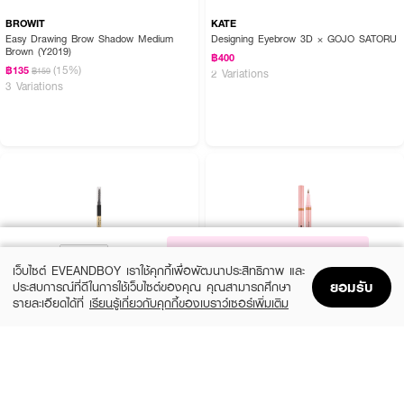
BROWIT
KATE
Easy Drawing Brow Shadow Medium
Designing Eyebrow 3D × GOJO SATORU
Brown (Y2019)
฿400
(15%)
฿135
฿159
2 Variations
3 Variations
NOTIFY ME
เว็บไซต์ EVEANDBOY เราใช้คุกกี้เพื่อพัฒนาประสิทธิภาพ และ
ยอมรับ
ประสบการณ์ที่ดีในการใช้เว็บไซต์ของคุณ คุณสามารถศึกษา
รายละเอียดได้ที่
เรียนรู้เกี่ยวกับคุกกี้ของเบราว์เซอร์เพิ่มเติม
Home
Home
Promotions
Promotions
Shopping Bag
Shopping Bag
Account
Account
COSLUXE
BROWIT
Slim Brow Pencil
Duo Brow And Eyeliner Browit
(13%)
(15%)
฿188
฿160
฿215
฿189
4 Variations
02 Just Coffee