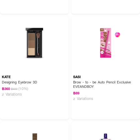
KATE
SASI
Designing Eyebrow 3D
Brow - to - be Auto Pencil Exclusive
EVEANDBOY
(10%)
฿360
฿400
฿89
2 Variations
2 Variations