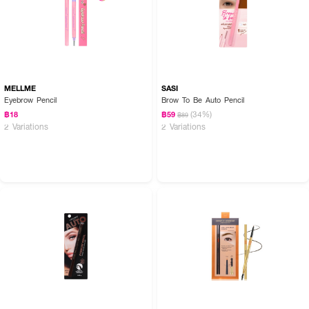
MELLME
SASI
Eyebrow Pencil
Brow To Be Auto Pencil
(34%)
฿18
฿59
฿89
2 Variations
2 Variations