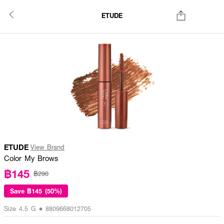
ETUDE
ETUDE
View Brand
Color My Brows
฿145
฿290
Save
฿145 (50%)
Size 4.5 G • 8809668012705