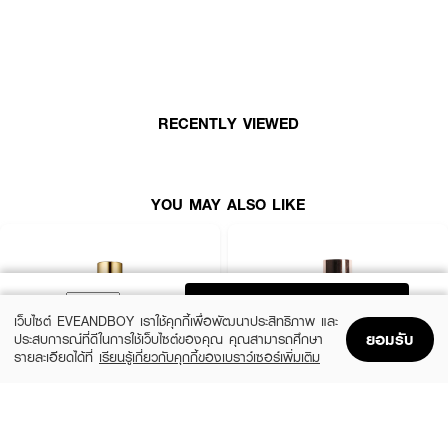
• No.17N1 NEUTRAL VANILLA
• อุดมด้วยสารสกัดจากกาแฟ และ Panax Ginseng
• ช่วยเก็บล็อคความชุ่มชื้น
• ให้ผิวแลดูสดชื่นและมีชีวิตชีวา
RECENTLY VIEWED
• ปริมาณ 30 กรัม
How To Use :
แต้มรองพื้น ETUDE Double Lasting Serum Skin Foundation ลงบนใบหน้า
YOU MAY ALSO LIKE
แล้วใช้พัฟ แปรง หรือนิ้วมือเกลี่ยให้เรียบเนียน
ADD TO BAG
เว็บไซต์ EVEANDBOY เราใช้คุกกี้เพื่อพัฒนาประสิทธิภาพ และ
ยอมรับ
ประสบการณ์ที่ดีในการใช้เว็บไซต์ของคุณ คุณสามารถศึกษา
รายละเอียดได้ที่
เรียนรู้เกี่ยวกับคุกกี้ของเบราว์เซอร์เพิ่มเติม
Home
Home
Promotions
Promotions
Shopping Bag
Shopping Bag
Account
Account
ESTEE LAUDER
ZHE
Double Wear Stay-In-Place Makeup
Long Wear Coverage Nourishing