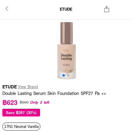
ETUDE
ETUDE
View Brand
Double Lasting Serum Skin Foundation SPF27 Pa ++
฿623
Only 2 left
฿890
Save
฿267 (30%)
17N1 Neutral Vanilla