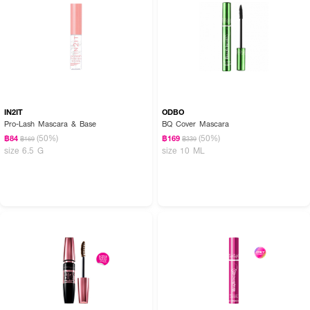
IN2IT
ODBO
Pro-Lash Mascara & Base
BQ Cover Mascara
(50%)
(50%)
฿84
฿169
฿169
฿339
size 6.5 G
size 10 ML