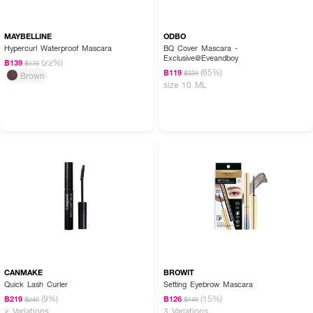
MAYBELLINE
ODBO
Hypercurl Waterproof Mascara
BQ Cover Mascara -
Exclusive@Eveandboy
(22%)
฿139
฿179
(65%)
฿119
฿339
Brown
size 10 ML
CANMAKE
BROWIT
Quick Lash Curler
Setting Eyebrow Mascara
(9%)
(15%)
฿219
฿126
฿240
฿149
2 Variations
3 Variations