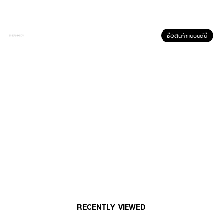
· ช่วยให้ขนตางอนเด้งนาน
· กันน้ำ กันเหงื่อ และความมัน ไม่ไหลเยิ้มเลอะใต้ตาเป็นแพนด้า
ซื้อสินค้าแบรนด์นี้
How to Use :
ใช้ปัดขนตาบน - ล่าง
RECENTLY VIEWED