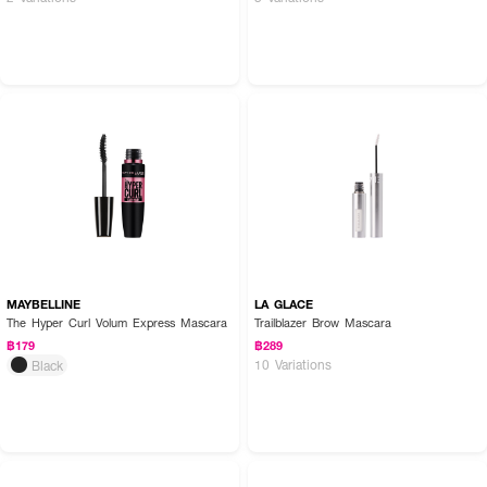
MAYBELLINE
LA GLACE
The Hyper Curl Volum Express Mascara
Trailblazer Brow Mascara
฿179
฿289
10 Variations
Black