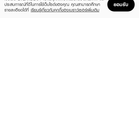
ยอมรับ
ประสบการณ์ที่ดีในการใช้เว็บไซต์ของคุณ คุณสามารถศึกษา
รายละเอียดได้ที่
เรียนรู้เกี่ยวกับคุกกี้ของเบราว์เซอร์เพิ่มเติม
Home
Home
Promotions
Promotions
Shopping Bag
Shopping Bag
Account
Account
MELLME
BROWIT
Kawaii Lash Mascara
My Everyday Mascara
(15%)
฿39
฿118
฿139
2 Variations
Endless Night
BROWIT
BEAUTILAB
Ultra Fine Duo Eyebrow Pencil &
Cloudbrow Natural Fluffy Looking Tinted
Mascara
Mascara