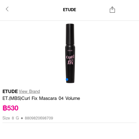
ETUDE
ETUDE
View Brand
ET.(MBS)Curl Fix Mascara 04 Volume
฿530
Size 8 G • 8809820698709