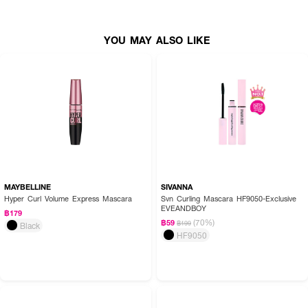
YOU MAY ALSO LIKE
MAYBELLINE
SIVANNA
Hyper Curl Volume Express Mascara
Svn Curling Mascara HF9050-Exclusive
EVEANDBOY
฿179
(70%)
฿59
฿199
Black
HF9050