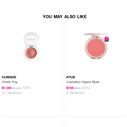
YOU MAY ALSO LIKE
CLINIQUE
KYLIE
Cheek Pop
Cosmetics Hybrid Blush
(10%)
(20%)
฿1,080
฿768
฿1,200
฿960
14 Variations
6 Variations