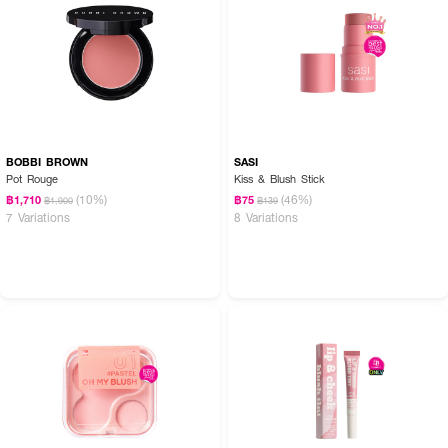
How To Use :
แตะเนื้อบลัชด้วยพัฟในตลับ 1-2 ครั้ง จากนั้นแตะลงบนแก้มเบาๆ
BOBBI BROWN
SASI
Pot Rouge
Kiss & Blush Stick
(10%)
(46%)
฿1,710
฿75
฿1,900
฿139
7 Variations
8 Variations