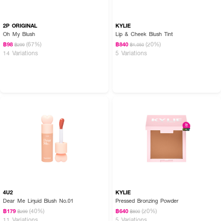
2P ORIGINAL
KYLIE
Oh My Blush
Lip & Cheek Blush Tint
(67%)
(20%)
฿98
฿840
฿299
฿1,050
14 Variations
5 Variations
4U2
KYLIE
Dear Me Liquid Blush No.01
Pressed Bronzing Powder
(40%)
(20%)
฿179
฿640
฿299
฿800
11 Variations
5 Variations