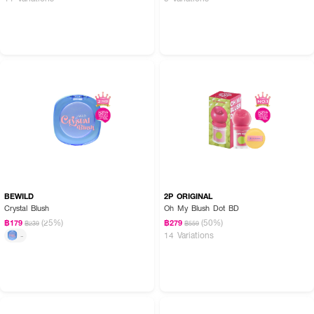
BEWILD
2P ORIGINAL
Crystal Blush
Oh My Blush Dot BD
(25%)
(50%)
฿179
฿279
฿239
฿559
14 Variations
-