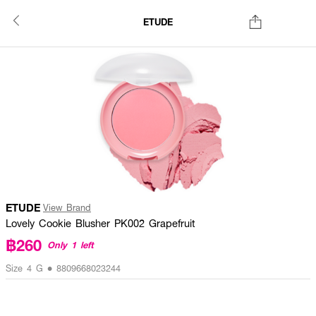
ETUDE
ETUDE
View Brand
Lovely Cookie Blusher PK002 Grapefruit
฿260
Only 1 left
Size 4 G • 8809668023244