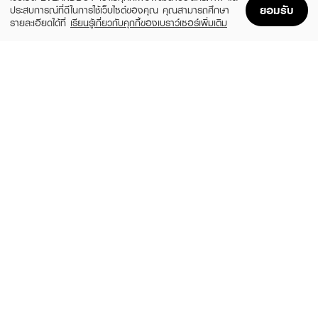
ยอมรับ
ประสบการณ์ที่ดีในการใช้เว็บไซต์ของคุณ คุณสามารถศึกษา
รายละเอียดได้ที่
เรียนรู้เกี่ยวกับคุกกี้ของเบราว์เซอร์เพิ่มเติม
Home
Home
Promotions
Promotions
Shopping Bag
Shopping Bag
Account
Account
CUTE PRESS
SIVANNA
Nonstop Ombre Blush
Cookie Baked Blush
฿290
฿249
3 Variations
3 Variations
MELLME
4U2
Jam Cheek 01
Heart Blush
(40%)
฿69
฿179
฿299