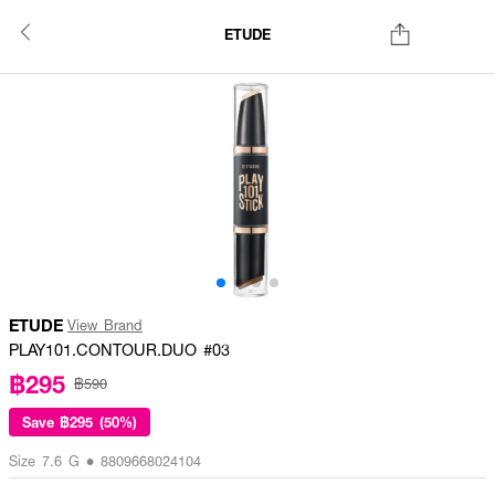
ETUDE
ETUDE
View Brand
PLAY101.CONTOUR.DUO #03
฿295
฿590
Save
฿295 (50%)
Size 7.6 G • 8809668024104