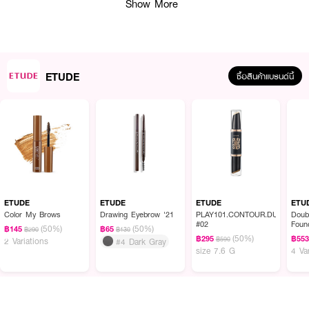
Show More
ETUDE
ซื้อสินค้าแบรนด์นี้
ผลลัพธ์ที่ได้ :
ETUDE EYE.PLAY 101.CONTOUR.DUO เบอร์ 03
คอนทัวร์แบบแท่ง รุ่นใหม่
2021 ที่ช่วยให้ใบหน้าดูมีมิติยิ่งขึ้น และใช้ง่ายเหมือนกับมือชีพ
ETUDE
ETUDE
ETUDE
ETU
• เปลี่ยนจากเนื้อครีมเป็นเนื้อแป้ง
Color My Brows
Drawing Eyebrow '21
PLAY101.CONTOUR.DUO
Doub
#02
Foun
(50%)
(50%)
฿145
฿65
฿290
฿130
PA+
• หัวแปรงแนวตัด ทำให้รับกับใบหน้ามากยิ่งขึ้น
(50%)
฿295
฿55
฿590
2 Variations
#4 Dark Gray
size 7.6 G
4 Va
• ขนาดยิ่งขึ้น และปรับบริมาณของไฮไลท์และเฉดดิ้งให้เหมาะสมกัน
• ปริมาณ 7.6 กรัม