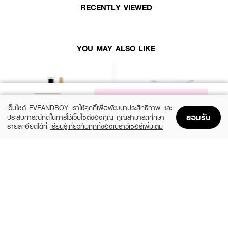
RECENTLY VIEWED
YOU MAY ALSO LIKE
NOTIFY ME
เว็บไซต์ EVEANDBOY เราใช้คุกกี้เพื่อพัฒนาประสิทธิภาพ และ
ยอมรับ
ประสบการณ์ที่ดีในการใช้เว็บไซต์ของคุณ คุณสามารถศึกษา
รายละเอียดได้ที่
เรียนรู้เกี่ยวกับคุกกี้ของเบราว์เซอร์เพิ่มเติม
Home
Home
Promotions
Promotions
Shopping Bag
Shopping Bag
Account
Account
SIVANNA
MEILINDA
Colors Super Cover Evolution Wonder
Layer Shading Powder
Stick
(27%)
฿159
฿219
฿159
2 Variations
2 Variations
How To Use :