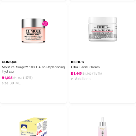
CLINIQUE
KIEHL'S
Moisture Surge™ 100H Auto-Replenishing
Ultra Facial Cream
Hydrator
(15%)
฿1,445
฿1,700
(10%)
฿1,035
฿1,150
2 Variations
size 30 ML