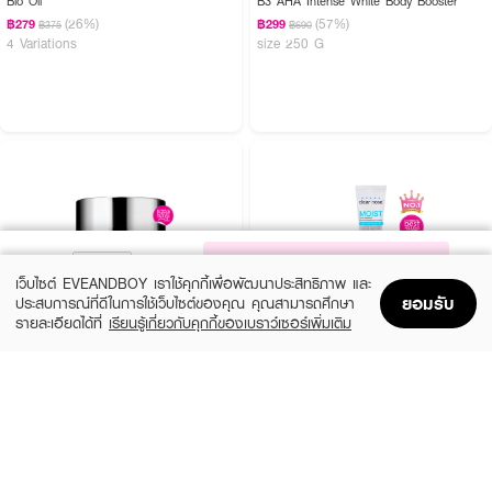
Bio Oil
B3 AHA Intense White Body Booster
(26%)
(57%)
฿279
฿299
฿375
฿690
4 Variations
size 250 G
NOTIFY ME
เว็บไซต์ EVEANDBOY เราใช้คุกกี้เพื่อพัฒนาประสิทธิภาพ และ
ยอมรับ
ประสบการณ์ที่ดีในการใช้เว็บไซต์ของคุณ คุณสามารถศึกษา
รายละเอียดได้ที่
เรียนรู้เกี่ยวกับคุกกี้ของเบราว์เซอร์เพิ่มเติม
Home
Home
Promotions
Promotions
Shopping Bag
Shopping Bag
Account
Account
CLINIQUE
CLEARNOSE
MS 100H Auto-Rpl Hydrtr
Moist Skin Barrier Moisturizing Gel Facial
(10%)
(49%)
฿495
฿509
฿550
฿999
size 15 ML
size 120 ML