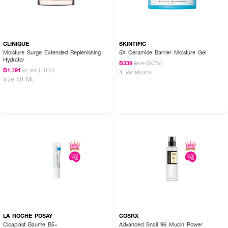
CLINIQUE
SKINTIFIC
Moisture Surge Extended Replenishing
5X Ceramide Barrier Moisture Gel
Hydrator
(50%)
฿339
฿679
(10%)
฿1,791
฿1,990
4 Variations
size 50 ML
LA ROCHE POSAY
COSRX
Cicaplast Baume B5+
Advanced Snail 96 Mucin Power