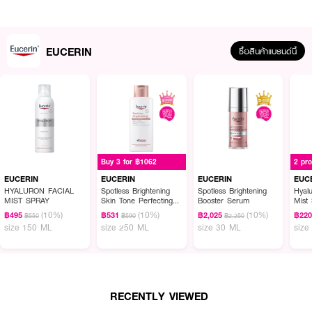
· FDA Registration No. : 10-2-6500003187
EUCERIN
ซื้อสินค้าแบรนด์นี้
EUCERIN HYALURON-FILLER + ELASTICITY DAY CREAM SPF30
เดย์
ครีมลดเลือนริ้วรอย ยกกระชับ
· ปริมาณ 50 ml. 1 ชิ้น
· FDA Registration No. : 10-2-6500003056
EUCERIN HYALURON-FILLER + ELASTICITY NIGHT CREAM
ไนท์ครีมลด
Buy 3 for ฿1062
2 pr
เลือนริ้วรอย ยกกระชับ
EUCERIN
EUCERIN
EUCERIN
EUC
HYALURON FACIAL
Spotless Brightening
Spotless Brightening
Hyalu
· ปริมาณ 50 ml. 1 ชิ้น
MIST SPRAY
Skin Tone Perfecting
Booster Serum
Mist
Body Lotion
· FDA Registration No. : 10-2-6500003058
(10%)
(10%)
(10%)
฿495
฿531
฿2,025
฿22
฿550
฿590
฿2,250
size 150 ML
size 250 ML
size 30 ML
size
How To Use :
EUCERIN HYALURON [HD] RADIANCE-LIFT FILLER 3D SERUM
RECENTLY VIEWED
· กดซีรั่ม 1-2 ปั๊ม ทาทั่วใบหน้า และลำคอเป็นประจำทุกเช้าและก่อนนอน โดยใช้เป็น