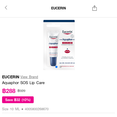
EUCERIN
EUCERIN
View Brand
Aquaphor SOS Lip Care
฿288
฿320
Save
฿32 (10%)
Size 10 ML • 4005800268670