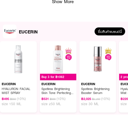
Show More
EUCERIN
ซื้อสินค้าแบรนด์นี้
ผลลัพธ์ที่ได้ :
ผลิตภัณฑ์สำหรับฟื้นบำรุงริมฝีปาก
EUCERIN Aquaphor SOS Lip Care
ช่วย
ดูแลริมฝีปากของคุณให้สุขภาพดี ด้วยออกซิเจนและวิตามินซีและวิตามินอี ช่วยดูแล
Buy 3 for ฿1062
2 pr
ริมฝีปากของคุณให้สุขภาพดี
EUCERIN
EUCERIN
EUCERIN
EUC
· นวัตกรรม Semi-occlusive ช่วยเคลือบปกป้องและล็อกความชุ่มชื้นให้ริมฝีปาก
HYALURON FACIAL
Spotless Brightening
Spotless Brightening
Hyalu
MIST SPRAY
Skin Tone Perfecting
Booster Serum
Mist
· มีส่วนผสมของ Vitamin C & E ที่ช่วยทำให้ปากชุ่มฉ่ำ แลดูสุขภาพดี
Body Lotion
(10%)
(10%)
(10%)
฿495
฿531
฿2,025
฿22
฿550
฿590
฿2,250
size 150 ML
size 250 ML
size 30 ML
size
· มีส่วนผสมของแพนทีนอล เพิ่มความชุ่มชื้นผิวและช่วยเสริมกระบวนการฟื้นบำรุง
ผิวตามธรรมชาติผิวตามธรรมชาติ
· มีส่วนผสมของบิซาโบลอล ช่วยปลอบประโลมผิว