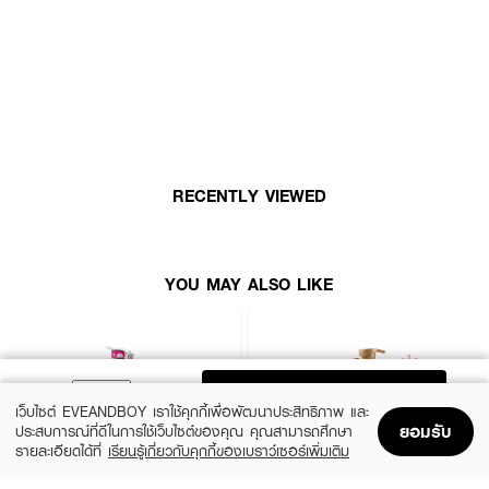
ลดรังแคอย่างมีประสิทธิภาพ
● ด้วยไพรอคโทนโอลามีน และคลิมบาโซล ช่วยลดรังแคที่ระดับหนังศีรษะ และโพ
ลิโดคานอล ลดปัญหาการคันและรังแคบนหนังศีรษะได้ตั้งแต่ต้นเหตุ
● ฟื้นบำรุงให้เส้นผมและหนังศีรษะดูสุขภาพดี มีกลิ่นหอม พร้อมช่วยบำรุง
เส้นผมนุ่มสลวย
● เหมาะกับทุกสภาพหนังศีรษะ
● ขนาด 250 ml.
RECENTLY VIEWED
YOU MAY ALSO LIKE
ADD TO BAG
เว็บไซต์ EVEANDBOY เราใช้คุกกี้เพื่อพัฒนาประสิทธิภาพ และ
ยอมรับ
ประสบการณ์ที่ดีในการใช้เว็บไซต์ของคุณ คุณสามารถศึกษา
รายละเอียดได้ที่
เรียนรู้เกี่ยวกับคุกกี้ของเบราว์เซอร์เพิ่มเติม
Home
Home
Promotions
Promotions
Shopping Bag
Shopping Bag
Account
Account