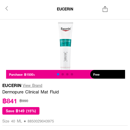
EUCERIN
Purchase ฿1500+
Free
EUCERIN
View Brand
Dermopure Clinical Mat Fluid
฿841
฿990
Save
฿149 (15%)
Size 40 ML • 8850029043975