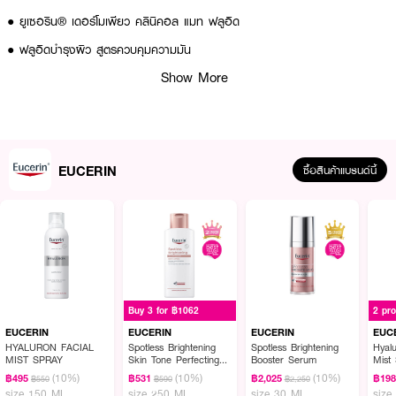
● ยูเซอริน® เดอร์โมเพียว คลินิคอล แมท ฟลูอิด
● ฟลูอิดบำรุงผิว สูตรควบคุมความมัน
Show More
● เหมาะสำหรับผิวมันเป็นสิว
● Carnitine ช่วยควบคุมความมัน
● pure Salicylic Acid (BHA) ช่วยลดสิวอุดตัน รูขุมขน และปัญหาสิว
● ควบคุมความมันยาวนาน 8 ชม.
EUCERIN
ซื้อสินค้าแบรนด์นี้
● ผิวเนียนแมตต์
● FDA Registration no. 10-2-6700038036
How To Use :
● ทาผลิตภัณฑ์ให้ทั่วใบหน้าเป็นประจำทุกเช้าและก่อนนอน
Buy 3 for ฿1062
2 pr
● หลังใช้ผลิตภัณฑ์ทำความสะอาดผิวหน้า
EUCERIN
EUCERIN
EUCERIN
EUC
HYALURON FACIAL
Spotless Brightening
Spotless Brightening
Hyalu
MIST SPRAY
Skin Tone Perfecting
Booster Serum
Mist
Body Lotion
(10%)
(10%)
(10%)
฿495
฿531
฿2,025
฿19
฿550
฿590
฿2,250
✨ คุมมัน ลดสิว ผิวเนียนแมตต์ ด้วย EUCERIN Dermopure Clinical Mat
size 150 ML
size 250 ML
size 30 ML
size