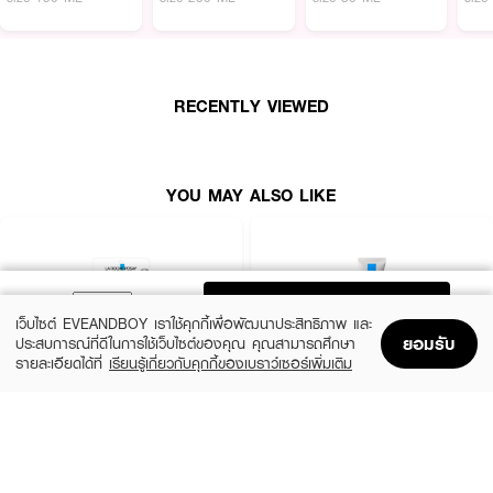
Fluid 💖
RECENTLY VIEWED
YOU MAY ALSO LIKE
ADD TO BAG
เว็บไซต์ EVEANDBOY เราใช้คุกกี้เพื่อพัฒนาประสิทธิภาพ และ
ยอมรับ
ประสบการณ์ที่ดีในการใช้เว็บไซต์ของคุณ คุณสามารถศึกษา
รายละเอียดได้ที่
เรียนรู้เกี่ยวกับคุกกี้ของเบราว์เซอร์เพิ่มเติม
Home
Home
Promotions
Promotions
Shopping Bag
Shopping Bag
Account
Account
LA ROCHE POSAY
LA ROCHE POSAY
Efflaclar Duo+M
Efflaclar Duo+M
฿219
฿1,090
size 7.5 ML
size 40 ML