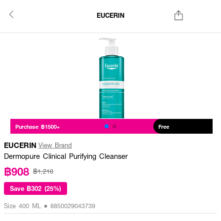
EUCERIN
Purchase ฿1500+
Free
EUCERIN
View Brand
Dermopure Clinical Purifying Cleanser
฿908
฿1,210
Save
฿302 (25%)
Size 400 ML • 8850029043739