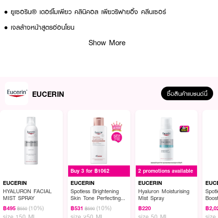
● ยูเซอริน® เดอร์โมเพียว คลินิคอล เพียวริฟายอิ้ง คลีนเซอร์
● เจลล้างหน้าสูตรอ่อนโยน
Show More
● เหมาะสำหรับผิวมันเป็นสิว
● มี Salicylic Acid (BHA) ช่วยทำความสะอาดผิวอย่างล้ำลึก
● ไม่ทำให้ผิวแห้งตึง
● ปราศจากน้ำหอม และสบู่
EUCERIN
ซื้อสินค้าแบรนด์นี้
● FDA Registration no. 10-2-6700038028
How To Use :
● บีบเนื้อเจลลงบนฝ่ามือ ลูบไลทำความสะอาดให้ทั่วใบหน้า
● ล้างออกด้วยน้ำสะอาด
Buy 3 for ฿1062
2 promotions available
● ใช้เป็นประจำวันละ 2 ครั้ง ก่อนใช้ผลิตภัณฑ์บำรุงผิวหน้า
EUCERIN
EUCERIN
EUCERIN
EUC
HYALURON FACIAL
Spotless Brightening
Hyaluron Moisturising
Spotl
MIST SPRAY
Skin Tone Perfecting
Mist Spray
Boos
Body Lotion
(10%)
(10%)
฿495
฿531
฿220
฿2,0
฿550
฿590
☘️ ผิวสะอาดใส ไร้สิว ด้วย EUCERIN Dermopure Clinical Purifying Cleanser
size 150 ML
size 250 ML
size 50 ML
size