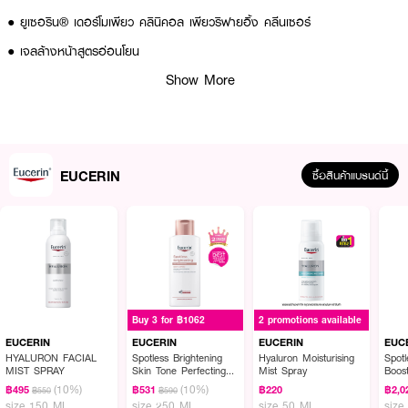
● ยูเซอริน® เดอร์โมเพียว คลินิคอล เพียวริฟายอิ้ง คลีนเซอร์
● เจลล้างหน้าสูตรอ่อนโยน
Show More
● เหมาะสำหรับผิวมันเป็นสิว
● มี Salicylic Acid (BHA) ช่วยทำความสะอาดผิวอย่างล้ำลึก
● ไม่ทำให้ผิวแห้งตึง
● ปราศจากน้ำหอม และสบู่
EUCERIN
ซื้อสินค้าแบรนด์นี้
● FDA Registration no. 11-1-6700041028
How To Use :
● บีบเนื้อเจลลงบนฝ่ามือ ลูบไลทำความสะอาดให้ทั่วใบหน้า
● ล้างออกด้วยน้ำสะอาด
Buy 3 for ฿1062
2 promotions available
● ใช้เป็นประจำวันละ 2 ครั้ง ก่อนใช้ผลิตภัณฑ์บำรุงผิวหน้า
EUCERIN
EUCERIN
EUCERIN
EUC
HYALURON FACIAL
Spotless Brightening
Hyaluron Moisturising
Spotl
MIST SPRAY
Skin Tone Perfecting
Mist Spray
Boos
Body Lotion
(10%)
(10%)
฿495
฿531
฿220
฿2,0
฿550
฿590
☘️ ผิวสะอาดใส ไร้สิว ด้วย EUCERIN Dermopure Clinical Purifying Cleanser
size 150 ML
size 250 ML
size 50 ML
size