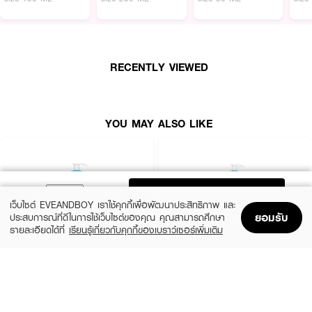
💧
RECENTLY VIEWED
YOU MAY ALSO LIKE
ADD TO BAG
เว็บไซต์ EVEANDBOY เราใช้คุกกี้เพื่อพัฒนาประสิทธิภาพ และ
ยอมรับ
ประสบการณ์ที่ดีในการใช้เว็บไซต์ของคุณ คุณสามารถศึกษา
รายละเอียดได้ที่
เรียนรู้เกี่ยวกับคุกกี้ของเบราว์เซอร์เพิ่มเติม
Home
Home
Promotions
Promotions
Shopping Bag
Shopping Bag
Account
Account
CERAVE
CERAVE
SA Smoothing Cleanser
SA Smoothing Cleanser
฿570
฿830
size 236 ML
size 473 ML