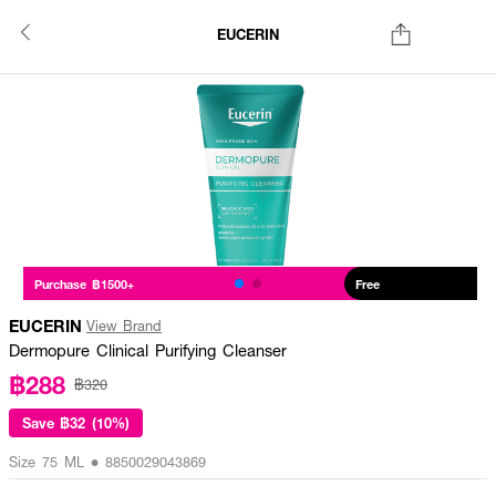
EUCERIN
Purchase ฿1500+
Free
EUCERIN
View Brand
Dermopure Clinical Purifying Cleanser
฿288
฿320
Save
฿32 (10%)
Size 75 ML • 8850029043869