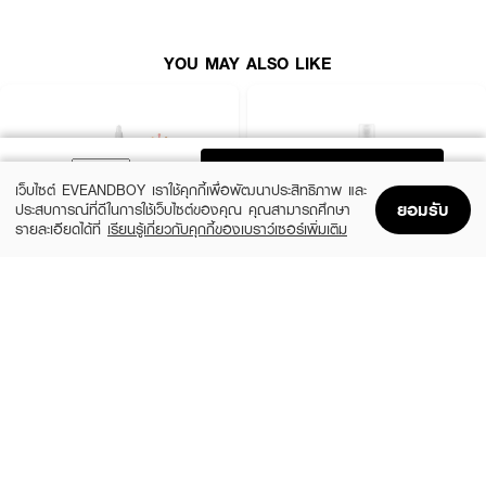
YOU MAY ALSO LIKE
ADD TO BAG
เว็บไซต์ EVEANDBOY เราใช้คุกกี้เพื่อพัฒนาประสิทธิภาพ และ
ยอมรับ
ประสบการณ์ที่ดีในการใช้เว็บไซต์ของคุณ คุณสามารถศึกษา
รายละเอียดได้ที่
เรียนรู้เกี่ยวกับคุกกี้ของเบราว์เซอร์เพิ่มเติม
Home
Home
Promotions
Promotions
Shopping Bag
Shopping Bag
Account
Account
THE ORDINARY
KIEHL'S
Glycolic Acid 7% Exfoliating Toner
Calendula Herbal Extract Alcohol-Free
Toner
฿770
(10%)
฿1,125
฿1,250
size 240 ML
3 Variations