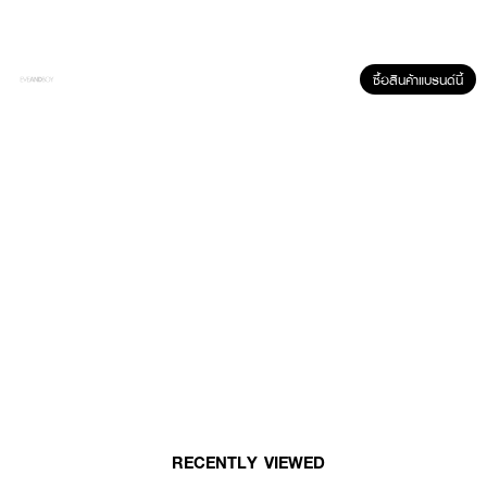
How To Use :
เทผลิตภัณฑ์ลงบนสำลี เช็ดเบาๆให้ทั่วใบหน้าเป็นประจำทุกเช้าและก่อนนอน โดยใช้
ซื้อสินค้าแบรนด์นี้
หลังทำความสะอาดผิวหน้า
RECENTLY VIEWED