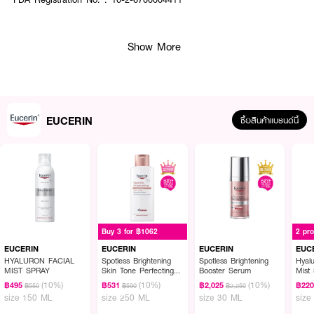
EUCERIN Spotless Brightening Boosting Essence 100 ml.
Show More
· FDA Registration No. : 11-1-6700013253
How To Use :
EUCERIN
ซื้อสินค้าแบรนด์นี้
ทาEssence เป็นขั้นตอนแรกและตาม ด้วย Epicelline Serum เช้า- เย็น เป็นประจำ
ทุกวัน
Buy 3 for ฿1062
2 pr
EUCERIN
EUCERIN
EUCERIN
EUC
HYALURON FACIAL
Spotless Brightening
Spotless Brightening
Hyalu
MIST SPRAY
Skin Tone Perfecting
Booster Serum
Mist
Body Lotion
(10%)
(10%)
(10%)
฿495
฿531
฿2,025
฿22
฿550
฿590
฿2,250
size 150 ML
size 250 ML
size 30 ML
size