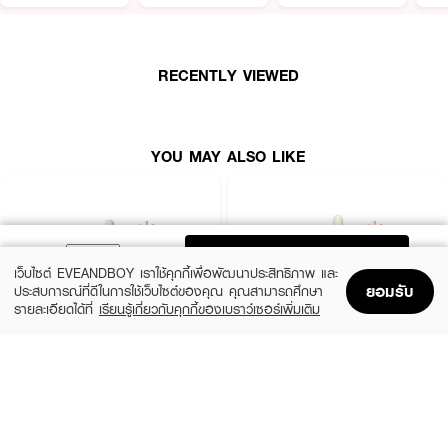
RECENTLY VIEWED
YOU MAY ALSO LIKE
ADD TO BAG
เว็บไซต์ EVEANDBOY เราใช้คุกกี้เพื่อพัฒนาประสิทธิภาพ และ
ยอมรับ
ประสบการณ์ที่ดีในการใช้เว็บไซต์ของคุณ คุณสามารถศึกษา
รายละเอียดได้ที่
เรียนรู้เกี่ยวกับคุกกี้ของเบราว์เซอร์เพิ่มเติม
Home
Home
Promotions
Promotions
Shopping Bag
Shopping Bag
Account
Account
SKIN1004
ESTEE LAUDER
Madagascar Centella Ampoule
Advanced Night Repair Synchronized
Multi-Recovery Complex
(42%)
฿459
฿790
(10%)
฿4,590
฿5,100
2 Variations
size 50 ML