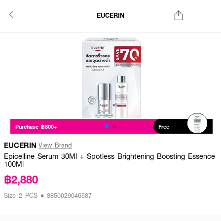
EUCERIN
Purchase ฿800+
Free
EUCERIN
View Brand
Epicelline Serum 30Ml + Spotless Brightening Boosting Essence
100Ml
฿2,880
Size 2 PCS • 8850029046587