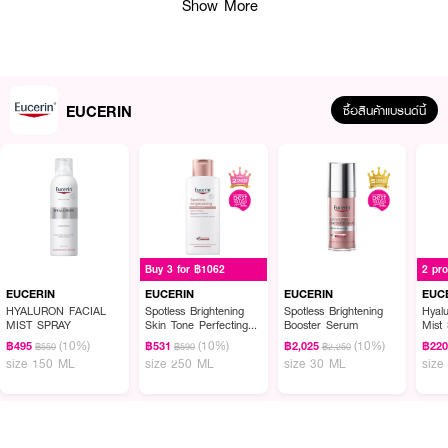
Show More
EUCERIN
ซื้อสินค้าแบรนด์นี้
Buy 3 for ฿1062
2 pr
EUCERIN
EUCERIN
EUCERIN
EUC
HYALURON FACIAL
Spotless Brightening
Spotless Brightening
Hyalu
MIST SPRAY
Skin Tone Perfecting
Booster Serum
Mist
Body Lotion
(10%)
(10%)
(10%)
฿495
฿531
฿2,025
฿22
฿550
฿590
฿2,250
size 150 ML
size 250 ML
size 30 ML
size
ผลลัพธ์ที่ได้ :