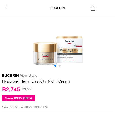
EUCERIN
EUCERIN
View Brand
Hyaluron-Filler + Elasticity Night Cream
฿2,745
฿3,050
Save
฿305 (10%)
Size 50 ML • 8850029038179