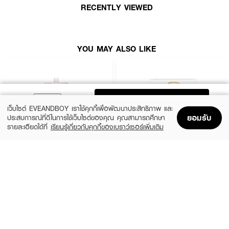
RECENTLY VIEWED
EUCERIN HYALURON-FILLER + ELASTICITY NIGHT CREAM . ผลิตภัณฑ์
บำรุงผิวหน้าและบริเวณลำคอสูตรกลางคืน ช่วยยกกระชับ5 จุดหย่อนคล้อยจากลำ
คอ ใต้คาง แนวกราม โหนกแก้ม ถึงหน้าผาก คืนความยืดหยุ่น ผิวหน้าดูเต่งตึง
• นวัตกรรมล่าสุด นวัตกรรม Elastic Lift ด้วยหลักการเดียวกับเทคโนโลยีการยก
YOU MAY ALSO LIKE
กระชับตาข่ายผิว
• เร่งผลัดเซลล์ผิวใหม่ เด้งอิ่มฟู ให้ผิวเนียนใสเปล่งประกาย
• ผสานสาร Silymarin และ Arctiin สารทรงประสิทธิภาพ ช่วยยกกระชับผิว แม้
ผิวหย่อนคล้อยมาก เนื่องจากอีลา• สตินในผิวลดลงเมื่ออายุมากขึ้น
ADD TO BAG
เว็บไซต์ EVEANDBOY เราใช้คุกกี้เพื่อพัฒนาประสิทธิภาพ และ
• ช่วยคงความสดใหม่เพื่อประสิทธิภาพสูงสุดในการใช้ให้ผิวแน่นเด้งกระชับ
ยอมรับ
ประสบการณ์ที่ดีในการใช้เว็บไซต์ของคุณ คุณสามารถศึกษา
รายละเอียดได้ที่
เรียนรู้เกี่ยวกับคุกกี้ของเบราว์เซอร์เพิ่มเติม
• ฟิลเลอร์เนื้อแน่นเข้มข้น ผสานโมเลกุลเล็กและใหญ่ ช่วยเติมริ้วรอยลึก และที่เห็น
Home
Home
Promotions
Promotions
Shopping Bag
Shopping Bag
Account
Account
ชัดให้ตื้นขึ้น และเนียนเรียบ
• AHA เข้มข้น เร่งการผลัดเซลล์ผิว คล้ำเสีย พร้อมฟื้นบำรุงให้ผิว
SEWA
YERPALL THAILAND
Overnight Cream&Mask
Intensive Active Ginseng Hya Night
• เห็นผลใน 4 สัปดาห์ผลลัพธ์ยาวนานเมื่อใช้อย่างต่อเนื่อง
Cream
(34%)
฿39
฿59
(56%)
฿259
฿590
size 8 G
• ปริมาณ 50 มล.
size 10 G